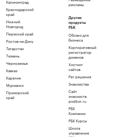
Калининград
рекламы
Краснодарский
край
Другие
Нижний
продукты
Новгород
РБК
Пермский край
Облако для
бизнеса
Ростов-на-Дону
Корпоративный
Татарстан
регистратор
Тюмень
доменов
Черноземье
Хостинг
сайтов
Кавказ
Рег.решения
Карелия
Знакомства
Мурманск
Сайт
Приморский
знакомств
край
podbor.ru
РБК
Компании
РБК Курсы
Школа
управления