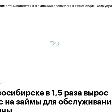
жимость
Autonews
РБК Компании
Телеканал
РБК Вино
Спорт
Школа упра
д
Стиль
Крипто
РБК Бизнес-среда
Дискуссионный клуб
Исследования
К
рагентов
Политика
Экономика
Бизнес
Технологии и медиа
Финансы
Рын
к
восибирске в 1,5 раза вырос
с на займы для обслуживани
ины