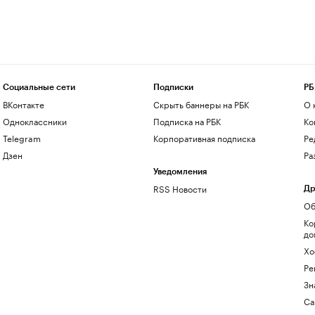
Социальные сети
Подписки
РБ
ВКонтакте
Скрыть баннеры на РБК
О 
Одноклассники
Подписка на РБК
Ко
Telegram
Корпоративная подписка
Ре
Дзен
Ра
Уведомления
RSS Новости
Др
Об
Ко
до
Хо
Ре
Зн
Са