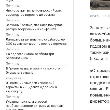
Политика
Число закрытых за ночь российских
аэропортов выросло до восьми
Фото: РБК 
Политика
Залужный заявил, что Киев исчерпал
За первые
ресурс вооружений в конфликте
автомобил
Политика
больше а
Лантратова заявила, что судьба более
300 курян неизвестна после вторжения
годовом 
Политика
таким зай
На подлете к Москве сбили три
(входит в
беспилотника
Политика
В Грузии назвали причину полного
«Стоимос
блэкаута в стране
страхован
Общество
продаж н
В Германии увидели «сценарий
теракта» в инциденте с дроном в
машин. В
аэропорту
повышение
Политика
директор
Украина признала угрозой
нацбезопасности актрису из сериала
«СашаТаня»