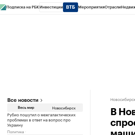
Подписка на РБК
Инвестиции
Мероприятия
Отрасли
Недви
РБК Курсы
РБК Life
Тренды
Визионеры
Национальные проекты
Горо
Спецпроекты СПб
Конференции СПб
Спецпроекты
Проверка конт
Новосибирс
Все новости
Новосибирск
Весь мир
В Но
Рубио пошутил о межгалактических
проблемах в ответ на вопрос про
спро
Украину
Политика
маш