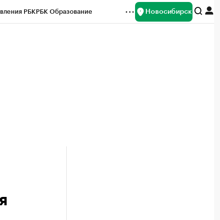
Новосибирск
вления РБК
РБК Образование
редитные рейтинги
Франшизы
Газета
ок наличной валюты
я