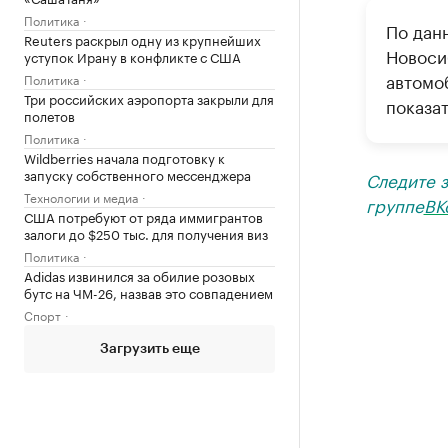
Политика
По данн
Reuters раскрыл одну из крупнейших
Новоси
уступок Ирану в конфликте с США
автомо
Политика
Три российских аэропорта закрыли для
показат
полетов
Политика
Wildberries начала подготовку к
запуску собственного мессенджера
Следите 
Технологии и медиа
группе
ВК
США потребуют от ряда иммигрантов
залоги до $250 тыс. для получения виз
Политика
Adidas извинился за обилие розовых
бутс на ЧМ-26, назвав это совпадением
Спорт
Загрузить еще