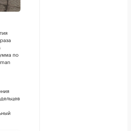
тия
 раза
в
умма по
yman
ения
адельцев
ьный