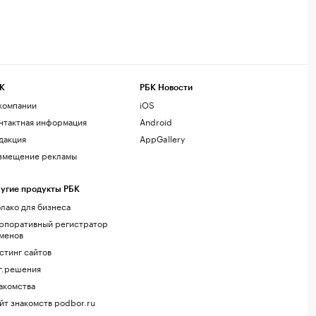
К
РБК Новости
компании
iOS
нтактная информация
Android
дакция
AppGallery
змещение рекламы
угие продукты РБК
лако для бизнеса
рпоративный регистратор
менов
стинг сайтов
г.решения
акомства
йт знакомств podbor.ru