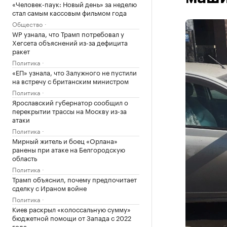
«Человек-паук: Новый день» за неделю
стал самым кассовым фильмом года
Общество
WP узнала, что Трамп потребовал у
Хегсета объяснений из-за дефицита
ракет
Политика
«ЕП» узнала, что Залужного не пустили
на встречу с британским министром
Политика
Ярославский губернатор сообщил о
перекрытии трассы на Москву из-за
атаки
Политика
Мирный житель и боец «Орлана»
ранены при атаке на Белгородскую
область
Политика
Трамп объяснил, почему предпочитает
сделку с Ираном войне
Политика
Киев раскрыл «колоссальную сумму»
бюджетной помощи от Запада с 2022
года