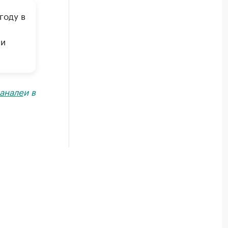
году в
ли
анале
и в