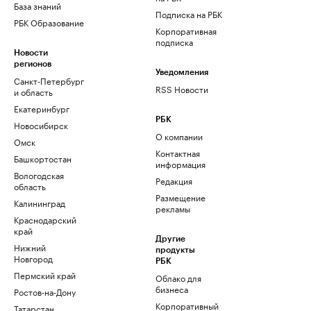
База знаний
Подписка на РБК
РБК Образование
Корпоративная
подписка
Новости
регионов
Уведомления
Санкт-Петербург
RSS Новости
и область
Екатеринбург
РБК
Новосибирск
О компании
Омск
Контактная
Башкортостан
информация
Вологодская
Редакция
область
Размещение
Калининград
рекламы
Краснодарский
край
Другие
Нижний
продукты
Новгород
РБК
Пермский край
Облако для
бизнеса
Ростов-на-Дону
Корпоративный
Татарстан