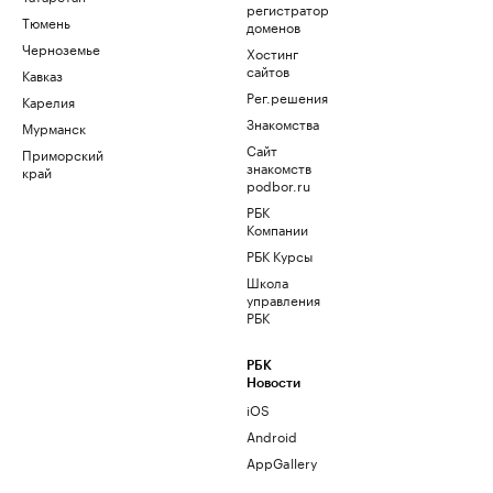
регистратор
Тюмень
доменов
Черноземье
Хостинг
сайтов
Кавказ
Рег.решения
Карелия
Знакомства
Мурманск
Сайт
Приморский
знакомств
край
podbor.ru
РБК
Компании
РБК Курсы
Школа
управления
РБК
РБК
Новости
iOS
Android
AppGallery