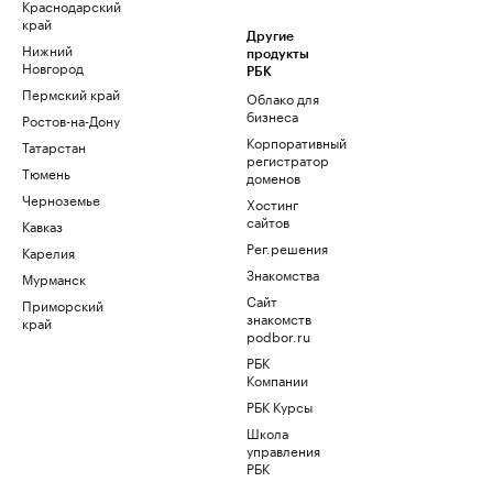
Краснодарский
край
Другие
Нижний
продукты
Новгород
РБК
Пермский край
Облако для
бизнеса
Ростов-на-Дону
Корпоративный
Татарстан
регистратор
Тюмень
доменов
Черноземье
Хостинг
сайтов
Кавказ
Рег.решения
Карелия
Знакомства
Мурманск
Сайт
Приморский
знакомств
край
podbor.ru
РБК
Компании
РБК Курсы
Школа
управления
РБК