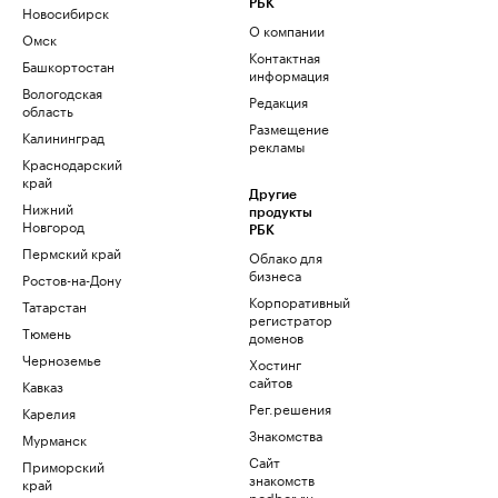
РБК
Новосибирск
О компании
Омск
Контактная
Башкортостан
информация
Вологодская
Редакция
область
Размещение
Калининград
рекламы
Краснодарский
край
Другие
Нижний
продукты
Новгород
РБК
Пермский край
Облако для
бизнеса
Ростов-на-Дону
Корпоративный
Татарстан
регистратор
Тюмень
доменов
Черноземье
Хостинг
сайтов
Кавказ
Рег.решения
Карелия
Знакомства
Мурманск
Сайт
Приморский
знакомств
край
podbor.ru