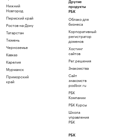
Другие
Нижний
продукты
Новгород
РБК
Пермский край
Облако для
бизнеса
Ростов-на-Дону
Корпоративный
Татарстан
регистратор
Тюмень
доменов
Черноземье
Хостинг
сайтов
Кавказ
Рег.решения
Карелия
Знакомства
Мурманск
Сайт
Приморский
знакомств
край
podbor.ru
РБК
Компании
РБК Курсы
Школа
управления
РБК
РБК