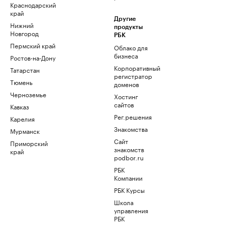
Краснодарский
край
Другие
Нижний
продукты
Новгород
РБК
Пермский край
Облако для
бизнеса
Ростов-на-Дону
Корпоративный
Татарстан
регистратор
Тюмень
доменов
Черноземье
Хостинг
сайтов
Кавказ
Рег.решения
Карелия
Знакомства
Мурманск
Сайт
Приморский
знакомств
край
podbor.ru
РБК
Компании
РБК Курсы
Школа
управления
РБК