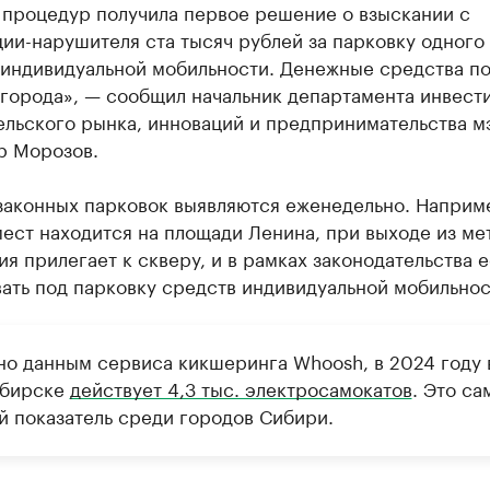
 процедур получила первое решение о взыскании с
ии-нарушителя ста тысяч рублей за парковку одного
 индивидуальной мобильности. Денежные средства п
города», — сообщил начальник департамента инвест
ельского рынка, инноваций и предпринимательства м
р Морозов.
законных парковок выявляются еженедельно. Наприм
мест находится на площади Ленина, при выходе из ме
я прилегает к скверу, и в рамках законодательства е
ать под парковку средств индивидуальной мобильнос
но данным сервиса кикшеринга Whoosh, в 2024 году 
ибирске
действует 4,3 тыс. электросамокатов
. Это са
й показатель среди городов Сибири.