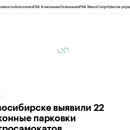
жимость
Autonews
РБК Компании
Телеканал
РБК Вино
Спорт
Школа упра
д
Стиль
Крипто
РБК Бизнес-среда
Дискуссионный клуб
Исследования
К
рагентов
Политика
Экономика
Бизнес
Технологии и медиа
Финансы
Рын
к
восибирске выявили 22
конные парковки
тросамокатов