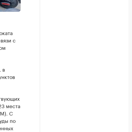
оката
вязи с
ом
 в
унктов
ствующих
23 места
М). С
уды по
енных