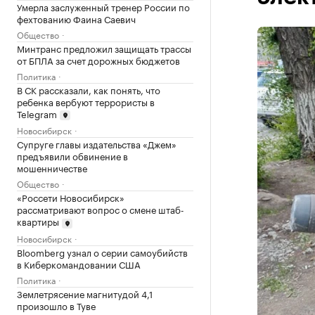
Умерла заслуженный тренер России по
фехтованию Фаина Саевич
Общество
Минтранс предложил защищать трассы
от БПЛА за счет дорожных бюджетов
Политика
В СК рассказали, как понять, что
ребенка вербуют террористы в
Telegram
Новосибирск
Супруге главы издательства «Джем»
предъявили обвинение в
мошенничестве
Общество
«Россети Новосибирск»
рассматривают вопрос о смене штаб-
квартиры
Новосибирск
Bloomberg узнал о серии самоубийств
в Киберкомандовании США
Политика
Землетрясение магнитудой 4,1
произошло в Туве