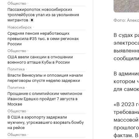
Общество
Пассажиропоток новосибирских
троллейбусов упал из-за увольнения
мигрантов
Фото: Алек
Новосибирск
Средняя пенсия неработающих
В судах р
превысила ₽35 тыс. в семи регионах
электроса
России
выявленн
Общество
США ввели санкции в отношении
сообщили
военного атташе Кубы в России
Политика
В админис
Власти Венесуэлы и оппозиция начали
котором 
переговоры спустя неделю задержки
Политика
для самок
Прощание с олимпийским чемпионом
Иваном Едешко пройдет 7 августа в
«В 2023 
Москве
требован
Общество
В США в аэропорту задержали
массовой
мужчину, угрожавшего взорвать бомбу
прошлого 
на рейсе
фактам. 
Общество