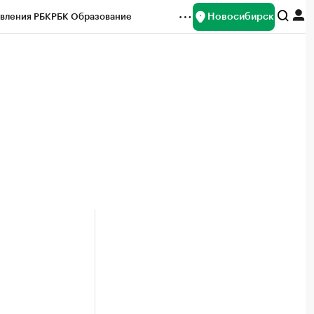
Новосибирск
вления РБК
РБК Образование
редитные рейтинги
Франшизы
Газета
ок наличной валюты