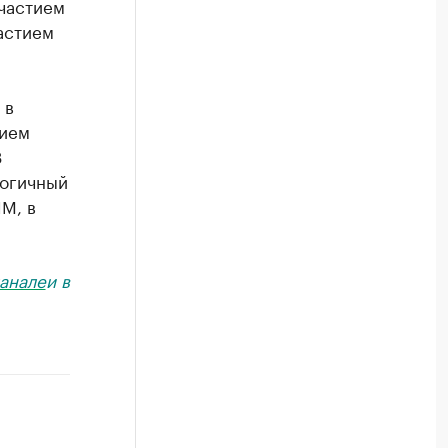
участием
астием
 в
тием
3
логичный
М, в
анале
и в