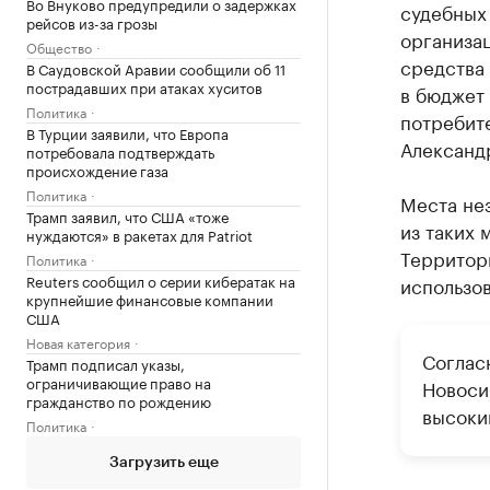
Во Внуково предупредили о задержках
судебных
рейсов из-за грозы
организац
Общество
средства
В Саудовской Аравии сообщили об 11
пострадавших при атаках хуситов
в бюджет 
Политика
потребит
В Турции заявили, что Европа
Александ
потребовала подтверждать
происхождение газа
Политика
Места не
Трамп заявил, что США «тоже
из таких 
нуждаются» в ракетах для Patriot
Территори
Политика
Reuters сообщил о серии кибератак на
использов
крупнейшие финансовые компании
США
Новая категория
Соглас
Трамп подписал указы,
ограничивающие право на
Новос
гражданство по рождению
высоки
Политика
Загрузить еще