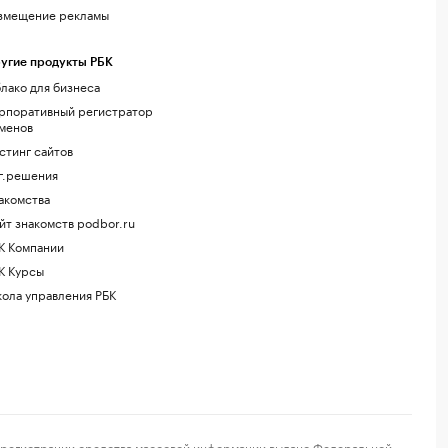
змещение рекламы
угие продукты РБК
лако для бизнеса
рпоративный регистратор
менов
стинг сайтов
г.решения
акомства
йт знакомств podbor.ru
К Компании
К Курсы
ола управления РБК
регистрации средства массовой информации выдано Федеральной