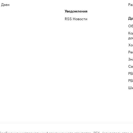
Дзен
Ра
Уведомления
RSS Новости
Др
Об
Ко
до
Хо
Ре
Зн
Са
РБ
РБ
Шк
ения и материалы информационного агентства «РБК» (свидетельство о 