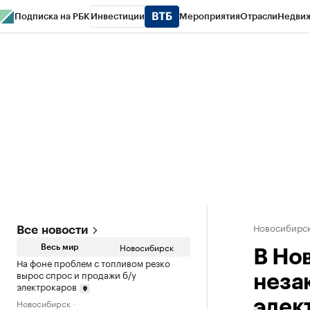
Подписка на РБК
Инвестиции
Мероприятия
Отрасли
Недви
РБК Курсы
РБК Life
Тренды
Визионеры
Национальные проекты
Горо
Спецпроекты СПб
Конференции СПб
Спецпроекты
Проверка конт
Новосибирс
Все новости
Новосибирск
Весь мир
В Но
На фоне проблем с топливом резко
вырос спрос и продажи б/у
неза
электрокаров
Новосибирск
элек