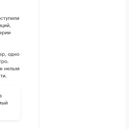
оступили
иций,
эрии
ер, одно
тро.
е нельзя
ти.
в
мый