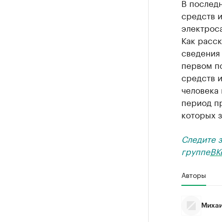
В последн
средств и
электрос
Как расск
сведения
первом п
средств и
человека 
период п
которых 
Следите 
группе
ВК
Авторы
Михаи