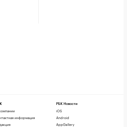
К
РБК Новости
компании
iOS
нтактная информация
Android
дакция
AppGallery