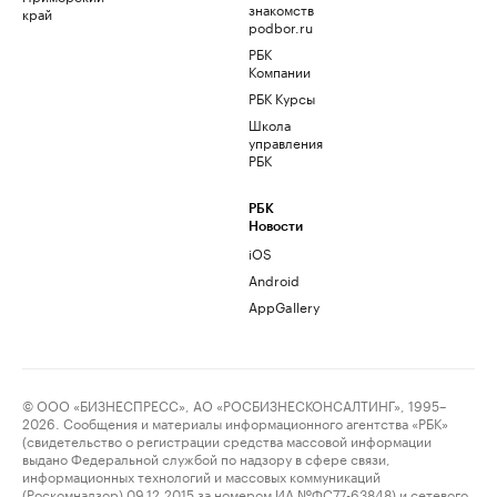
знакомств
край
podbor.ru
РБК
Компании
РБК Курсы
Школа
управления
РБК
РБК
Новости
iOS
Android
AppGallery
© ООО «БИЗНЕСПРЕСС», АО «РОСБИЗНЕСКОНСАЛТИНГ», 1995–
2026. Сообщения и материалы информационного агентства «РБК»
(свидетельство о регистрации средства массовой информации
выдано Федеральной службой по надзору в сфере связи,
информационных технологий и массовых коммуникаций
(Роскомнадзор) 09.12.2015 за номером ИА №ФС77-63848) и сетевого