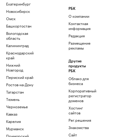
Екатеринбург
РБК
Новосибирск
О компании
Омск
Контактная
Башкортостан
информация
Вологодская
Редакция
область
Размещение
Калининград
рекламы
Краснодарский
край
Другие
Нижний
продукты
Новгород
РБК
Пермский край
Облако для
бизнеса
Ростов-на-Дону
Корпоративный
Татарстан
регистратор
Тюмень
доменов
Черноземье
Хостинг
сайтов
Кавказ
Рег.решения
Карелия
Знакомства
Мурманск
Сайт
Приморский