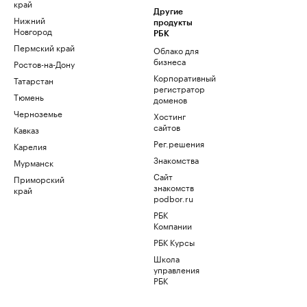
край
Другие
Нижний
продукты
Новгород
РБК
Пермский край
Облако для
бизнеса
Ростов-на-Дону
Корпоративный
Татарстан
регистратор
Тюмень
доменов
Черноземье
Хостинг
сайтов
Кавказ
Рег.решения
Карелия
Знакомства
Мурманск
Сайт
Приморский
знакомств
край
podbor.ru
РБК
Компании
РБК Курсы
Школа
управления
РБК