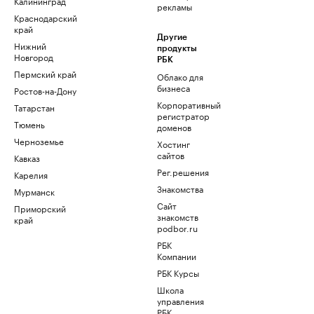
Калининград
рекламы
Краснодарский
край
Другие
Нижний
продукты
Новгород
РБК
Пермский край
Облако для
бизнеса
Ростов-на-Дону
Корпоративный
Татарстан
регистратор
Тюмень
доменов
Черноземье
Хостинг
сайтов
Кавказ
Рег.решения
Карелия
Знакомства
Мурманск
Сайт
Приморский
знакомств
край
podbor.ru
РБК
Компании
РБК Курсы
Школа
управления
РБК