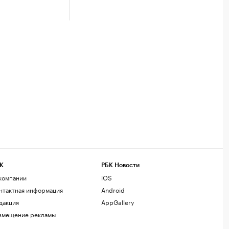
К
РБК Новости
компании
iOS
нтактная информация
Android
дакция
AppGallery
змещение рекламы