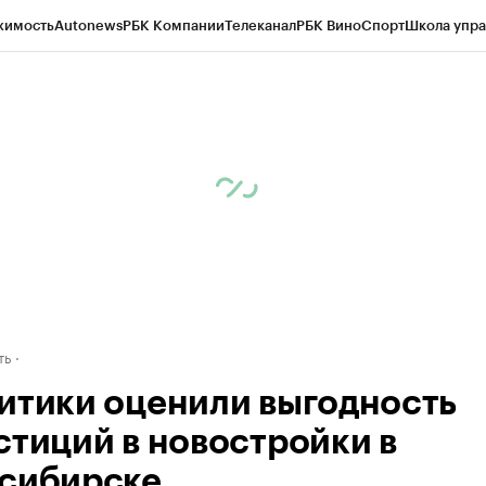
жимость
Autonews
РБК Компании
Телеканал
РБК Вино
Спорт
Школа упра
д
Стиль
Крипто
РБК Бизнес-среда
Дискуссионный клуб
Исследования
К
рагентов
Политика
Экономика
Бизнес
Технологии и медиа
Финансы
Рын
ть
итики оценили выгодность
стиций в новостройки в
сибирске