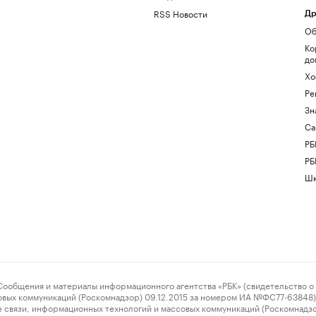
RSS Новости
Др
Об
Ко
до
Хо
Ре
Зн
Са
РБ
РБ
Шк
ения и материалы информационного агентства «РБК» (свидетельство о 
овых коммуникаций (Роскомнадзор) 09.12.2015 за номером ИА №ФС77-63848) 
 связи, информационных технологий и массовых коммуникаций (Роскомнадз