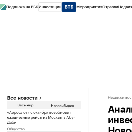
Подписка на РБК
Инвестиции
Мероприятия
Отрасли
Недви
РБК Курсы
РБК Life
Тренды
Визионеры
Национальные проекты
Горо
Спецпроекты СПб
Конференции СПб
Спецпроекты
Проверка конт
Недвижимос
Все новости
Новосибирск
Весь мир
Анал
«Аэрофлот» с октября возобновит
ежедневные рейсы из Москвы в Абу-
инве
Даби
Общество
Ново