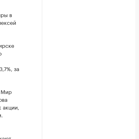
иры в
лексей
ирске
о
,7%, за
 «Мир
ова
 акции,
.
жают