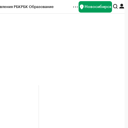
Новосибирск
вления РБК
РБК Образование
редитные рейтинги
Франшизы
Газета
ок наличной валюты