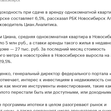
доходность при сдаче в аренду однокомнатной кварт
рске составляет 6,5%, рассказал РБК Новосибирск А
ководитель Циан.Аналитика.
м Циана, средняя однокомнатная квартира в Новосиб
ло 5 млн руб., а ставки аренды такого жилья в недавн
оме — 27 тыс. руб. За последний месяц стоимость
го метра в новостройке в Новосибирске выросла на 3
29,5%.
ценко, генеральный директор федерального портала
отмечает, интерес к инвестициям в недвижимость сн
ак как многие инструменты инвестирования, такие как
олото перестали быть или доступными, или доходными
е программы ипотеки в целом разогревают рынок и
т цены, а также сокращают число арендаторов и сни