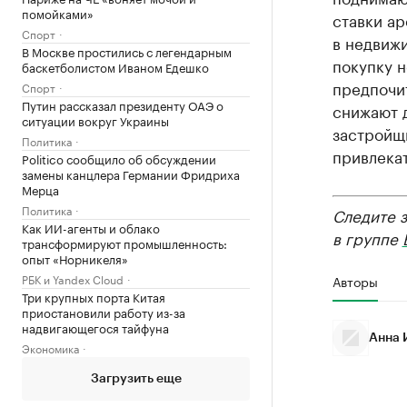
помойками»
ставки ар
Спорт
в недвижи
В Москве простились с легендарным
покупку н
баскетболистом Иваном Едешко
предпочит
Спорт
Путин рассказал президенту ОАЭ о
снижают д
ситуации вокруг Украины
застройщи
Политика
привлека
Politico сообщило об обсуждении
замены канцлера Германии Фридриха
Мерца
Политика
Следите 
Как ИИ-агенты и облако
в группе
трансформируют промышленность:
опыт «Норникеля»
РБК и Yandex Cloud
Авторы
Три крупных порта Китая
приостановили работу из-за
надвигающегося тайфуна
Анна 
Экономика
Загрузить еще