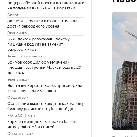
Лидеры сборной России по гимнастике
не получили визы на ЧЕ в Хорватии
Спорт
Экспорт Германии в июне 2026 года
достиг рекордного уровня
Экономика
В «Яндексе» рассказали, почему
пишущий код ИИ не заменит
разработчиков
Технологии и медиа
Ефимов сообщил об увеличении
площади застройки Москвы еще на 23
млн кв. м
Экономика
Экс-главу Popcorn Books приговорили
к четырем годам условно
Общество
Облигации вместо кредита: как малому
бизнесу разместить публичный долг
РБК и МСП Банк
Карьера женщины: как найти баланс
между работой и семьей
Образование
Фото: РБК 