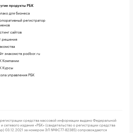
угие продукты РБК
лако для бизнеса
рпоративный регистратор
менов
стинг сайтов
г.решения
акомства
йт знакомств podbor.ru
К Компании
К Курсы
ола управления РБК
регистрации средства массовой информации выдано Федеральной
и сетевого издания «РБК» (свидетельство о регистрации средства
ор) 03.12.2021 за номером ЭЛ №ФС77-82385) сопровождаются