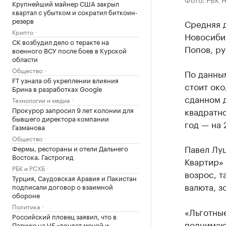
Крупнейший майнер США закрыл
квартал с убытком и сократил биткоин-
резерв
Средняя 
Крипто
Новосиби
СК возбудил дело о теракте на
Попов, ру
военного ВСУ после боев в Курской
области
Общество
По данны
FT узнала об укреплении влияния
стоит око
Брина в разработках Google
сданном д
Технологии и медиа
Прокурор запросил 9 лет колонии для
квадратно
бывшего директора компании
год — на 
Газманова
Общество
Павел Лу
Фермы, рестораны и отели Дальнего
Востока. Гастрогид
Квартир» 
РБК и РСХБ
возрос, т
Турция, Саудовская Аравия и Пакистан
валюта, з
подписали договор о взаимной
обороне
Политика
«Льготны
Российский пловец заявил, что в
поднимаю
Париже на ЧЕ «воняет мочой и