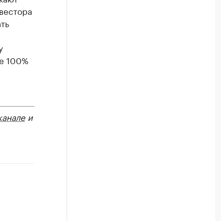
нвестора
ть
у
ре 100%
канале
и