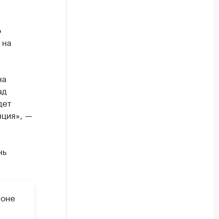
о
 на
на
ад
дет
нция», —
нь
гоне