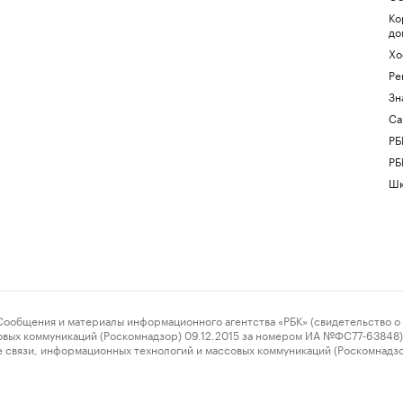
Ко
до
Хо
Ре
Зн
Са
РБ
РБ
Шк
ения и материалы информационного агентства «РБК» (свидетельство о 
овых коммуникаций (Роскомнадзор) 09.12.2015 за номером ИА №ФС77-63848) 
 связи, информационных технологий и массовых коммуникаций (Роскомнадз