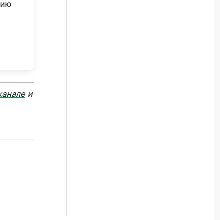
нию
ы
канале
и