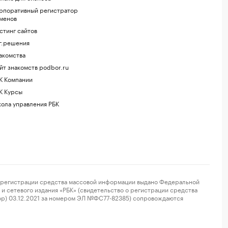
рпоративный регистратор
менов
стинг сайтов
г.решения
акомства
йт знакомств podbor.ru
К Компании
К Курсы
ола управления РБК
регистрации средства массовой информации выдано Федеральной
и сетевого издания «РБК» (свидетельство о регистрации средства
ор) 03.12.2021 за номером ЭЛ №ФС77-82385) сопровождаются