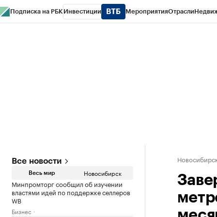
Подписка на РБК
Инвестиции
Мероприятия
Отрасли
Недви
РБК Курсы
РБК Life
Тренды
Визионеры
Национальные проекты
Горо
Спецпроекты СПб
Конференции СПб
Спецпроекты
Проверка конт
Новосибирс
Все новости
Новосибирск
Весь мир
Заве
Минпромторг сообщил об изучении
властями идей по поддержке селлеров
метр
WB
Бизнес
меся