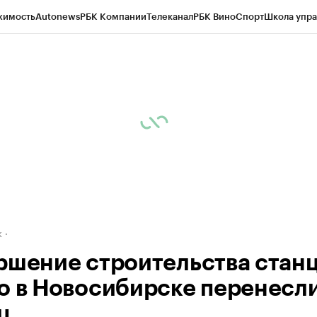
жимость
Autonews
РБК Компании
Телеканал
РБК Вино
Спорт
Школа упра
д
Стиль
Крипто
РБК Бизнес-среда
Дискуссионный клуб
Исследования
К
рагентов
Политика
Экономика
Бизнес
Технологии и медиа
Финансы
Рын
к
ршение строительства стан
о в Новосибирске перенесли
ц