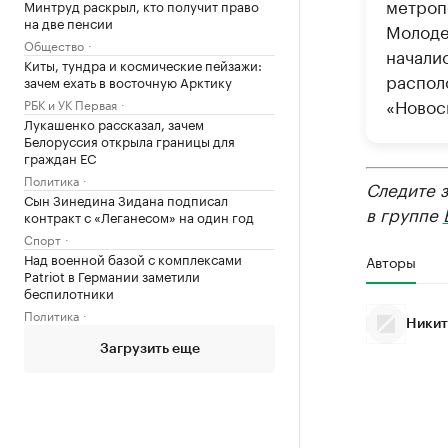
метроп
Минтруд раскрыл, кто получит право
на две пенсии
Молоде
Общество
началис
Киты, тундра и космические пейзажи:
распол
зачем ехать в восточную Арктику
«Новос
РБК и УК Первая
Лукашенко рассказал, зачем
Белоруссия открыла границы для
граждан ЕС
Политика
Следите 
Сын Зинедина Зидана подписал
в группе
контракт с «Леганесом» на один год
Спорт
Над военной базой с комплексами
Авторы
Patriot в Германии заметили
беспилотники
Политика
Никит
Загрузить еще