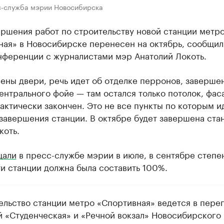
с-служба мэрии Новосибирска
ершения работ по строительству новой станции метр
ная» в Новосибирске перенесен на октябрь, сообщил
нференции с журналистами мэр Анатолий Локоть.
ены двери, речь идет об отделке перронов, заверше
ентрального фойе — там остался только потолок, фас
актически закончен. Это не все пункты по которым и
завершения станции. В октябре будет завершена ста
коть.
щали
в пресс-службе мэрии в июле, в сентябре степе
и станции должна была составить 100%.
ельство станции метро «Спортивная» ведется в пере
й «Студенческая» и «Речной вокзал» Новосибирского