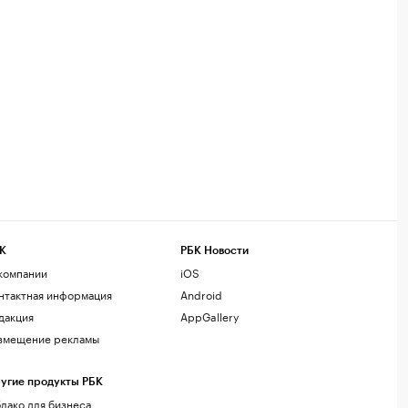
К
РБК Новости
компании
iOS
нтактная информация
Android
дакция
AppGallery
змещение рекламы
угие продукты РБК
лако для бизнеса