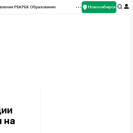
Новосибирск
вления РБК
РБК Образование
редитные рейтинги
Франшизы
Газета
ок наличной валюты
ции
 на