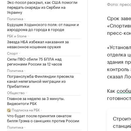
Экс-посол раскрыл, как США помогли
Фото: прес
передать снаряды из Сербии на
Украину
Срок зав
Политика
«Спортив
Будущее Ходынского поля: от пашни и
аэродрома до города в городе
пресс-ко
РБК и Stone
Звезда НБА избежал наказания за
«Установл
незаконное ношение оружия
отделка ц
Спорт
Силы ПВО сбили 75 БПЛА над
здания пр
регионами России за 12 часов
контроль 
Политика
сказал Ло
Погранслужба Финляндии пресекла
канал нелегальной миграции из
Прибалтики
Как
сооб
Общество
готовност
Главное за неделю за 3 минуты.
Видеоитоги РБК
Подписка на РБК
Что будет после принятия сенатом
Строит
билля Грэма о санкциях против России
станци
Политика