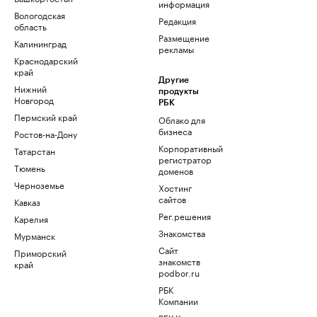
информация
Вологодская
Редакция
область
Размещение
Калининград
рекламы
Краснодарский
край
Другие
Нижний
продукты
Новгород
РБК
Пермский край
Облако для
бизнеса
Ростов-на-Дону
Корпоративный
Татарстан
регистратор
Тюмень
доменов
Черноземье
Хостинг
сайтов
Кавказ
Рег.решения
Карелия
Знакомства
Мурманск
Сайт
Приморский
знакомств
край
podbor.ru
РБК
Компании