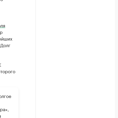
юля
др
нейших
 Долг
К
оторого
олгое
ра»,
я