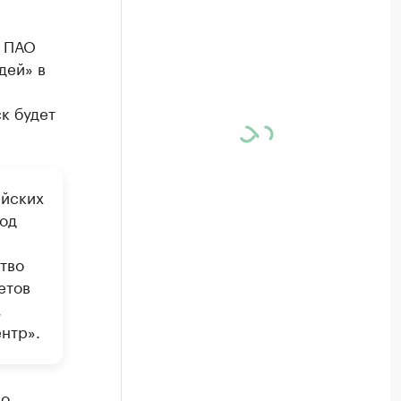
е ПАО
дей» в
к будет
ийских
год
тво
етов
,
нтр».
по