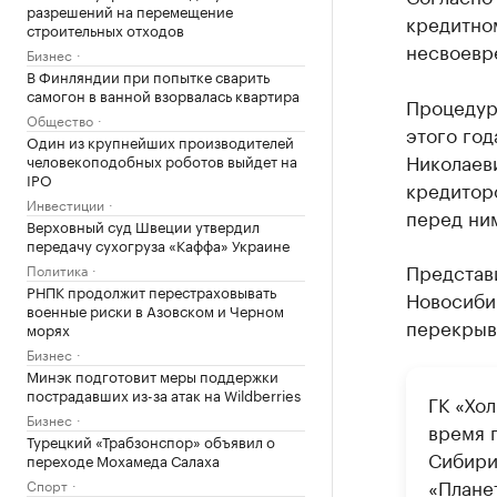
разрешений на перемещение
кредитном
строительных отходов
несвоевр
Бизнес
В Финляндии при попытке сварить
самогон в ванной взорвалась квартира
Процедур
Общество
этого год
Один из крупнейших производителей
Николаеви
человекоподобных роботов выйдет на
IPO
кредиторо
Инвестиции
перед ним
Верховный суд Швеции утвердил
передачу сухогруза «Каффа» Украине
Представ
Политика
РНПК продолжит перестраховывать
Новосиби
военные риски в Азовском и Черном
перекрыв
морях
Бизнес
Минэк подготовит меры поддержки
пострадавших из-за атак на Wildberries
ГК «Хо
Бизнес
время 
Турецкий «Трабзонспор» объявил о
Сибири.
переходе Мохамеда Салаха
«Плане
Спорт