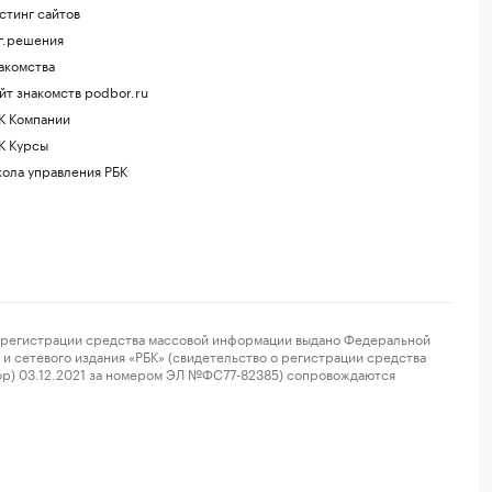
стинг сайтов
г.решения
акомства
йт знакомств podbor.ru
К Компании
К Курсы
ола управления РБК
регистрации средства массовой информации выдано Федеральной
и сетевого издания «РБК» (свидетельство о регистрации средства
ор) 03.12.2021 за номером ЭЛ №ФС77-82385) сопровождаются