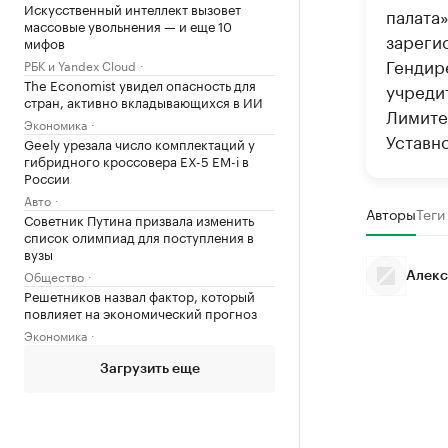
Искусственный интеллект вызовет
палата
массовые увольнения — и еще 10
зареги
мифов
Гендир
РБК и Yandex Cloud
The Economist увидел опасность для
учредит
стран, активно вкладывающихся в ИИ
Лимите
Экономика
Уставно
Geely урезала число комплектаций у
гибридного кроссовера EX-5 EM-i в
России
Авто
Авторы
Теги
Советник Путина призвала изменить
список олимпиад для поступления в
вузы
Общество
Алекс
Решетников назвал фактор, который
повлияет на экономический прогноз
Экономика
Загрузить еще