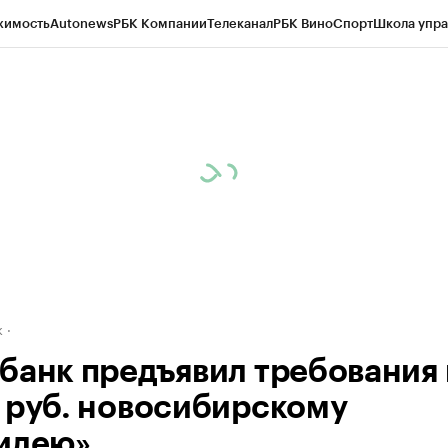
жимость
Autonews
РБК Компании
Телеканал
РБК Вино
Спорт
Школа упра
д
Стиль
Крипто
РБК Бизнес-среда
Дискуссионный клуб
Исследования
К
рагентов
Политика
Экономика
Бизнес
Технологии и медиа
Финансы
Рын
к
банк предъявил требования в
 руб. новосибирскому
идею»