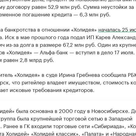
у договору равен 52,9 млн руб. Сумма неустойки за
еменное погашение кредита — 6,3 млн руб.
а банкротства в отношении «Холидея»
началась 25 и
а. Иск в мае прошлого года подал ИП Карев Алексан
ч из-за долга в размере 67,2 млн руб. Один из круп
в «Холидея» — Альфа-банк — вступил в дело 17 июля.
 равен 2,8 млрд руб.
итель «Холидея» в суде Ирина Гребнева сообщила РБ
рск, что ритейлер владеет имуществом, стоимость к
ает исковые требования кредиторов.
лидей» была основана в 2000 году в Новосибирске. Д
группа была крупнейшей торговой сетью в Западной
 Ранее в ГК входили торговые сети «Сибириада», «Ко
та Холидей» «Холидей классик», «Палата» и «Народна