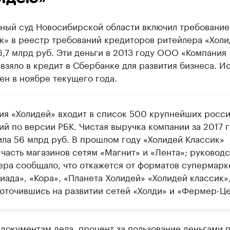
ный суд Новосибирской области включил требовани
к» в реестр требований кредиторов ритейлера «Холи
,7 млрд руб. Эти деньги в 2013 году ООО «Компания
взяло в кредит в Сбербанке для развития бизнеса. Ис
н в ноябре текущего года.
ия «Холидей» входит в список 500 крупнейших росс
ий по версии РБК. Чистая выручка компании за 2017 
ила 56 млрд руб. В прошлом году «Холидей Классик»
 часть магазинов сетям «Магнит» и «Лента»; руководс
ера сообщало, что откажется от форматов супермарк
иада», «Кора», «Планета Холидей» «Холидей классик»
оточившись на развитии сетей «Холди» и «Фермер-Це
документам дела, процент за пользование деньгами 