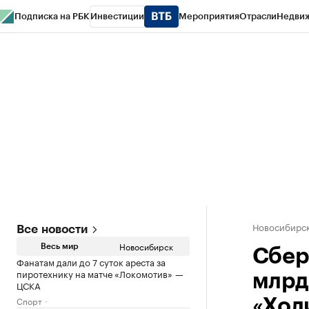
Подписка на РБК
Инвестиции
Мероприятия
Отрасли
Недви
РБК Курсы
РБК Life
Тренды
Визионеры
Национальные проекты
Горо
Спецпроекты СПб
Конференции СПб
Спецпроекты
Проверка конт
Новосибирс
Все новости
Новосибирск
Весь мир
Сбер
Фанатам дали до 7 суток ареста за
пиротехнику на матче «Локомотив» —
млрд
ЦСКА
Спорт
«Хол