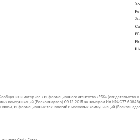
Хо
Ре
Зн
Са
РБ
РБ
Шк
ения и материалы информационного агентства «РБК» (свидетельство о 
овых коммуникаций (Роскомнадзор) 09.12.2015 за номером ИА №ФС77-63848) 
 связи, информационных технологий и массовых коммуникаций (Роскомнадз
нажмите Ctrl + Enter