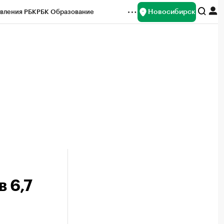
Новосибирск
вления РБК
РБК Образование
редитные рейтинги
Франшизы
Газета
ок наличной валюты
 6,7