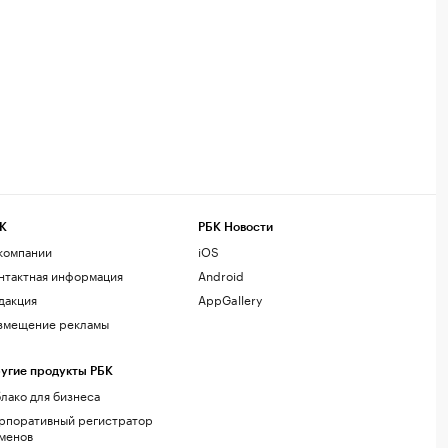
К
РБК Новости
компании
iOS
нтактная информация
Android
дакция
AppGallery
змещение рекламы
угие продукты РБК
лако для бизнеса
рпоративный регистратор
менов