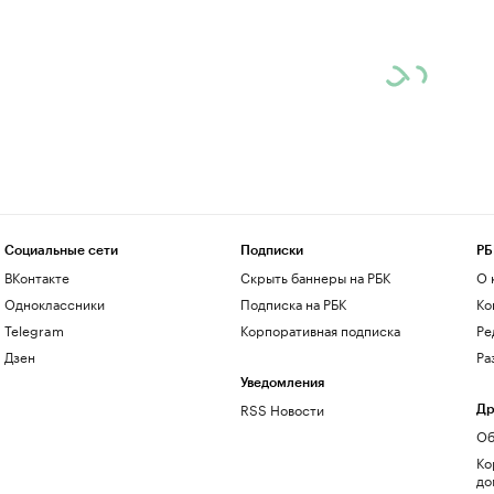
Социальные сети
Подписки
РБ
ВКонтакте
Скрыть баннеры на РБК
О 
Одноклассники
Подписка на РБК
Ко
Telegram
Корпоративная подписка
Ре
Дзен
Ра
Уведомления
RSS Новости
Др
Об
Ко
до