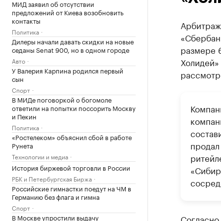
МИД заявил об отсутствии
предложений от Киева возобновить
контакты
Арбитраж
Политика
«Сбербан
Дилеры начали давать скидки на новые
размере 6
седаны Senat 900, но в одном городе
Холидей» 
Авто
У Валерия Карпина родился первый
рассмотре
сын
Спорт
В МИДе поговоркой о богомоле
Компан
ответили на попытки поссорить Москву
и Пекин
компан
Политика
состав
«Ростелеком» объяснил сбой в работе
продал
Рунета
ритейл
Технологии и медиа
История биржевой торговли в России
«Сибир
РБК и Петербургская Биржа
сосред
Российские гимнастки поедут на ЧМ в
Германию без флага и гимна
Спорт
В Москве упростили выдачу
Согласно 