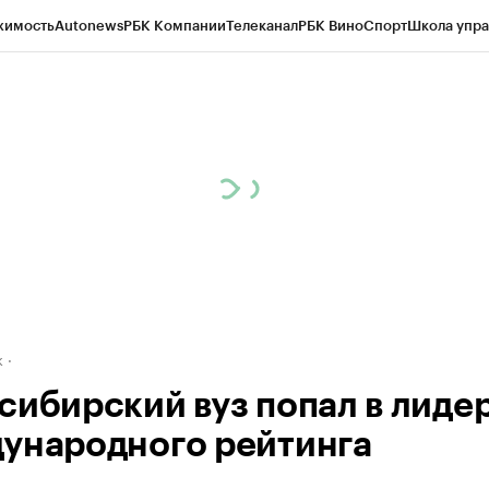
жимость
Autonews
РБК Компании
Телеканал
РБК Вино
Спорт
Школа упра
д
Стиль
Крипто
РБК Бизнес-среда
Дискуссионный клуб
Исследования
К
рагентов
Политика
Экономика
Бизнес
Технологии и медиа
Финансы
Рын
к
сибирский вуз попал в лиде
ународного рейтинга