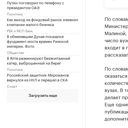
Путин поговорил по телефону с
президентом ОАЭ
Политика
По слова
Как выход на фондовый рынок изменил
компании малого бизнеса
Министер
РБК и МСП Банк
Малиной, 
В обмелевшем Дунае показался
число вуз
фундамент моста времен Римской
империи. Фото
входит в 
Общество
рассказал
В Ялте разминируют безэкипажный
катер, выброшенный на берег
По словам
Политика
оказаться
Российский защитник Мироманов
вернулся из НХЛ и перешел в СКА
количест
Спорт
вузах. В 
делает п
Загрузить еще
Еще одним
публикац
дополнит