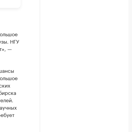
большое
узы. НГУ
т», —
 шансы
большое
ских
ибирска
елей.
научных
ребует