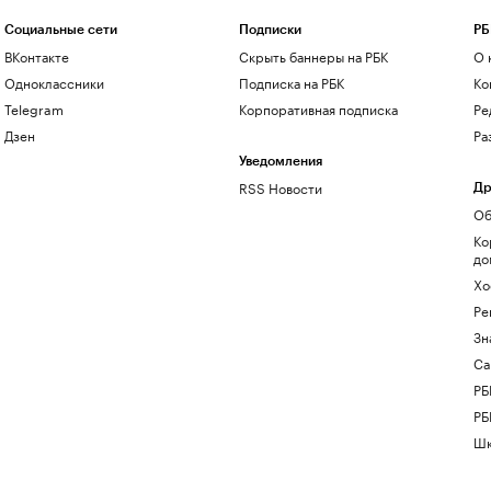
Социальные сети
Подписки
РБ
ВКонтакте
Скрыть баннеры на РБК
О 
Одноклассники
Подписка на РБК
Ко
Telegram
Корпоративная подписка
Ре
Дзен
Ра
Уведомления
RSS Новости
Др
Об
Ко
до
Хо
Ре
Зн
Са
РБ
РБ
Шк