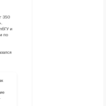
г 350
».
пбГУ и
м по
азался
ак
ие
-