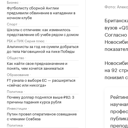
Бизнес
Фото: Алек
Футболисту сборной Англии
предъявили обвинение в нападении в
ночном клубе
Британска
Спорт
вузов «QS
Школы с отличием: как изменилось
Согласно 
представление об учебе рядом с домом
Новосиби
РБК и ПИК Серия плюс
Альпинисты за год не сумели добраться
показател
до тела Наговициной на пике Победы
Общество
Новосиби
Как найти свое предназначение и
понять, чем хочется заниматься
на 92 стр
Образование
понизил с
FT узнала о выборе ЕС — расширяться
«сейчас или никогда»
Политика
Рейтинг
Почему доллар поднялся выше ₽82: 3
причины падения курса рубля
научная
Инвестиции
профес
Путин провел оперативное совещание
публик
с членами Совбеза
препода
Политика