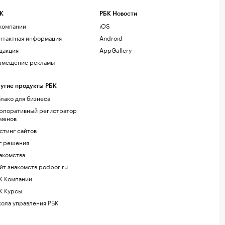
К
РБК Новости
компании
iOS
нтактная информация
Android
дакция
AppGallery
змещение рекламы
угие продукты РБК
лако для бизнеса
рпоративный регистратор
менов
стинг сайтов
г.решения
акомства
йт знакомств podbor.ru
К Компании
К Курсы
ола управления РБК