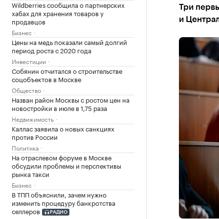
Wildberries сообщила о партнерских
Три перв
хабах для хранения товаров у
и Центра
продавцов
Бизнес
Цены на медь показали самый долгий
период роста с 2020 года
Инвестиции
Собянин отчитался о строительстве
соцобъектов в Москве
Общество
Назван район Москвы с ростом цен на
новостройки в июле в 1,75 раза
Недвижимость
Каллас заявила о новых санкциях
против России
Политика
На отраслевом форуме в Москве
обсудили проблемы и перспективы
рынка такси
Бизнес
В ТПП объяснили, зачем нужно
изменить процедуру банкротства
селлеров
РАДИО