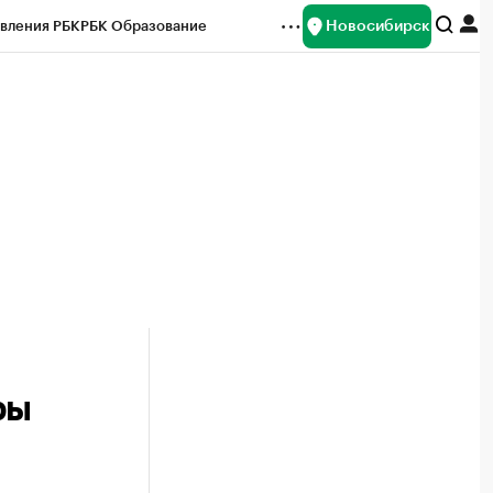
Новосибирск
вления РБК
РБК Образование
редитные рейтинги
Франшизы
Газета
ок наличной валюты
ры