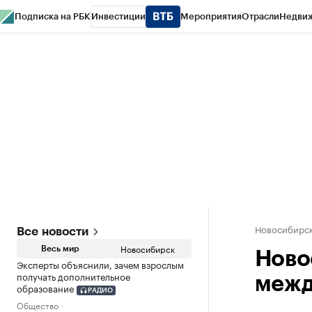
Подписка на РБК
Инвестиции
Мероприятия
Отрасли
Недви
РБК Курсы
РБК Life
Тренды
Визионеры
Национальные проекты
Горо
Спецпроекты СПб
Конференции СПб
Спецпроекты
Проверка конт
Новосибирс
Все новости
Новосибирск
Весь мир
Ново
Эксперты объяснили, зачем взрослым
получать дополнительное
межд
образование
РАДИО
Общество