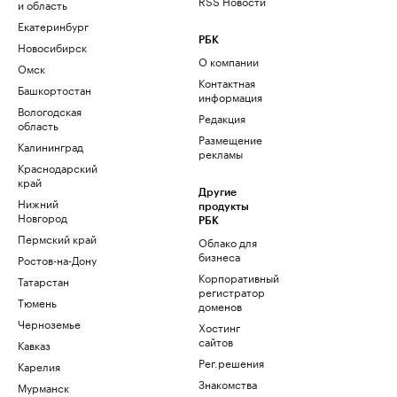
RSS Новости
и область
Екатеринбург
РБК
Новосибирск
О компании
Омск
Контактная
Башкортостан
информация
Вологодская
Редакция
область
Размещение
Калининград
рекламы
Краснодарский
край
Другие
Нижний
продукты
Новгород
РБК
Пермский край
Облако для
бизнеса
Ростов-на-Дону
Корпоративный
Татарстан
регистратор
Тюмень
доменов
Черноземье
Хостинг
сайтов
Кавказ
Рег.решения
Карелия
Знакомства
Мурманск