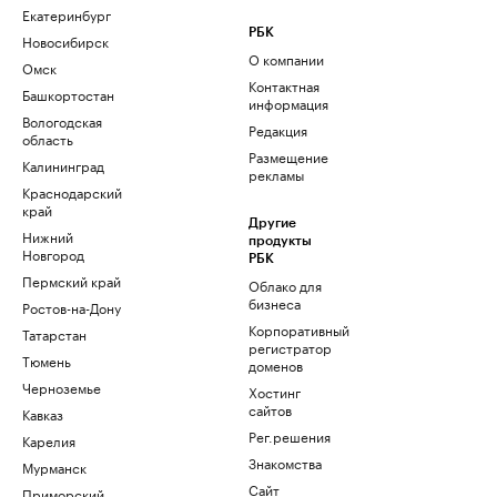
Екатеринбург
РБК
Новосибирск
О компании
Омск
Контактная
Башкортостан
информация
Вологодская
Редакция
область
Размещение
Калининград
рекламы
Краснодарский
край
Другие
Нижний
продукты
Новгород
РБК
Пермский край
Облако для
бизнеса
Ростов-на-Дону
Корпоративный
Татарстан
регистратор
Тюмень
доменов
Черноземье
Хостинг
сайтов
Кавказ
Рег.решения
Карелия
Знакомства
Мурманск
Сайт
Приморский