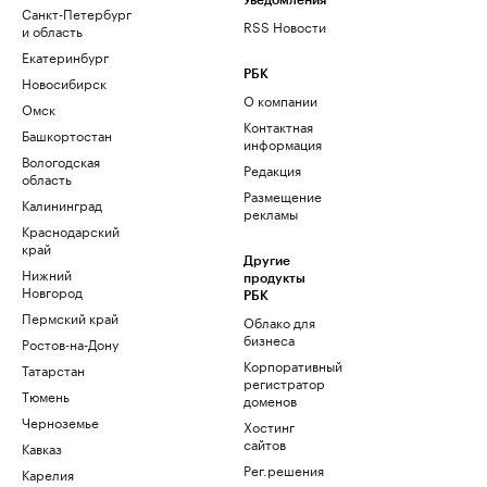
Уведомления
Санкт-Петербург
RSS Новости
и область
Екатеринбург
РБК
Новосибирск
О компании
Омск
Контактная
Башкортостан
информация
Вологодская
Редакция
область
Размещение
Калининград
рекламы
Краснодарский
край
Другие
Нижний
продукты
Новгород
РБК
Пермский край
Облако для
бизнеса
Ростов-на-Дону
Корпоративный
Татарстан
регистратор
Тюмень
доменов
Черноземье
Хостинг
сайтов
Кавказ
Рег.решения
Карелия