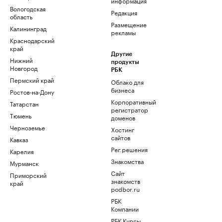
информация
Вологодская
Редакция
область
Размещение
Калининград
рекламы
Краснодарский
край
Другие
Нижний
продукты
Новгород
РБК
Пермский край
Облако для
бизнеса
Ростов-на-Дону
Корпоративный
Татарстан
регистратор
Тюмень
доменов
Черноземье
Хостинг
сайтов
Кавказ
Рег.решения
Карелия
Знакомства
Мурманск
Сайт
Приморский
знакомств
край
podbor.ru
РБК
Компании
РБК Курсы