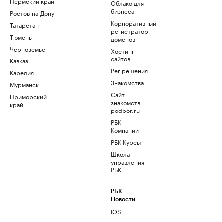
Пермский край
Облако для
бизнеса
Ростов-на-Дону
Корпоративный
Татарстан
регистратор
Тюмень
доменов
Черноземье
Хостинг
сайтов
Кавказ
Рег.решения
Карелия
Знакомства
Мурманск
Сайт
Приморский
знакомств
край
podbor.ru
РБК
Компании
РБК Курсы
Школа
управления
РБК
РБК
Новости
iOS