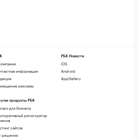
К
РБК Новости
компании
iOS
нтактная информация
Android
дакция
AppGallery
змещение рекламы
угие продукты РБК
лако для бизнеса
рпоративный регистратор
менов
стинг сайтов
г.решения