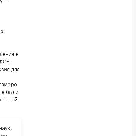
е —
бе
щения в
ФСБ.
овия для
размере
ые были
ышенной
наук,
 им.