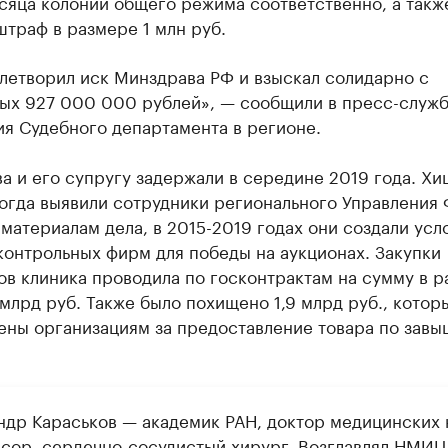
сяца колонии общего режима соответственно, а такж
траф в размере 1 млн руб.
летворил иск Минздрава РФ и взыскал солидарно с
ых 927 000 000 рублей», — сообщили в пресс-служ
я Судебного департамента в регионе.
а и его супругу задержали в середине 2019 года. Хи
огда выявили сотрудники регионального Управления 
материалам дела, в 2015-2019 годах они создали усл
контрольных фирм для победы на аукционах. Закупки
в клиника проводила по госконтрактам на сумму в 
 млрд руб. Также было похищено 1,9 млрд руб., котор
ены организациям за предоставление товара по зав
ндр Караськов — академик РАН, доктор медицинских 
сор, сердечно-сосудистый хирург. Возглавлял НМИЦ