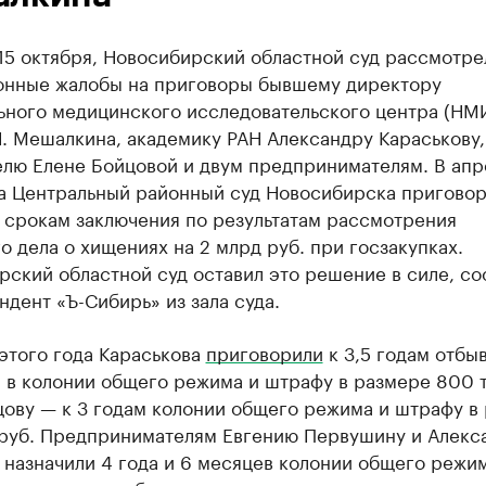
15 октября, Новосибирский областной суд рассмотре
онные жалобы на приговоры бывшему директору
ьного медицинского исследовательского центра (НМ
. Мешалкина, академику РАН Александру Караськову,
елю Елене Бойцовой и двум предпринимателям. В апр
да Центральный районный суд Новосибирска приговор
 срокам заключения по результатам рассмотрения
о дела о хищениях на 2 млрд руб. при госзакупках.
рский областной суд оставил это решение в силе, с
дент «Ъ-Сибирь» из зала суда.
этого года Караськова
приговорили
к 3,5 годам отбы
 в колонии общего режима и штрафу в размере 800 
цову — к 3 годам колонии общего режима и штрафу в
 руб. Предпринимателям Евгению Первушину и Алекс
назначили 4 года и 6 месяцев колонии общего режим