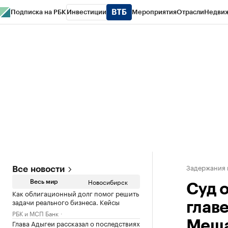
Подписка на РБК
Инвестиции
Мероприятия
Отрасли
Недви
РБК Курсы
РБК Life
Тренды
Визионеры
Национальные проекты
Горо
Спецпроекты СПб
Конференции СПб
Спецпроекты
Проверка конт
Задержания 
Все новости
Новосибирск
Весь мир
Суд о
Как облигационный долг помог решить
задачи реального бизнеса. Кейсы
глав
РБК и МСП Банк
Глава Адыгеи рассказал о последствиях
Меша