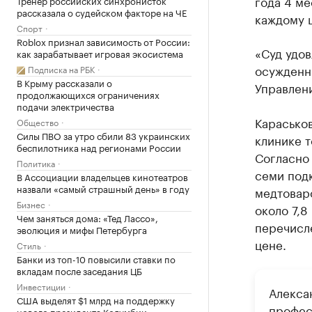
года 4 ме
Тренер российских синхронисток
рассказала о судейском факторе на ЧЕ
каждому ш
Спорт
Roblox признал зависимость от России:
«Суд удов
как зарабатывает игровая экосистема
осужденн
Подписка на РБК
В Крыму рассказали о
Управлени
продолжающихся ограничениях
подачи электричества
Караськов
Общество
Силы ПВО за утро сбили 83 украинских
клинике т
беспилотника над регионами России
Согласно 
Политика
семи под
В Ассоциации владельцев кинотеатров
назвали «самый страшный день» в году
медтоваро
Бизнес
около 7,8
Чем заняться дома: «Тед Лассо»,
перечисл
эволюция и мифы Петербурга
цене.
Стиль
Банки из топ-10 повысили ставки по
вкладам после заседания ЦБ
Инвестиции
Алекса
США выделят $1 млрд на поддержку
профес
нового президента Колумбии