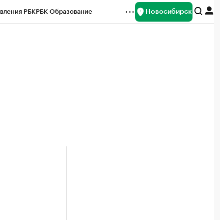
Новосибирск
вления РБК
РБК Образование
редитные рейтинги
Франшизы
Газета
ок наличной валюты