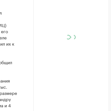
л
ИЦ)
 его
еле
ил их к
ообщил
вания
тыс.
 размере
андру
а и 4