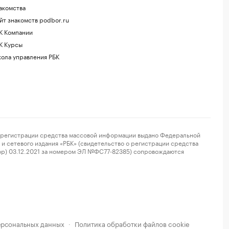
акомства
йт знакомств podbor.ru
К Компании
К Курсы
ола управления РБК
регистрации средства массовой информации выдано Федеральной
и сетевого издания «РБК» (свидетельство о регистрации средства
ор) 03.12.2021 за номером ЭЛ №ФС77-82385) сопровождаются
ерсональных данных
Политика обработки файлов cookie
·