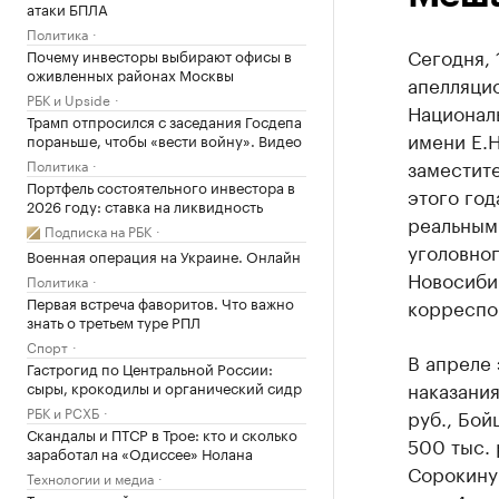
атаки БПЛА
Политика
Сегодня, 
Почему инвесторы выбирают офисы в
оживленных районах Москвы
апелляци
РБК и Upside
Национал
Трамп отпросился с заседания Госдепа
имени Е.Н
пораньше, чтобы «вести войну». Видео
заместит
Политика
Портфель состоятельного инвестора в
этого го
2026 году: ставка на ликвидность
реальным
Подписка на РБК
уголовног
Военная операция на Украине. Онлайн
Новосиби
Политика
Первая встреча фаворитов. Что важно
корреспон
знать о третьем туре РПЛ
Спорт
В апреле 
Гастрогид по Центральной России:
наказания
сыры, крокодилы и органический сидр
РБК и РСХБ
руб., Бой
Скандалы и ПТСР в Трое: кто и сколько
500 тыс.
заработал на «Одиссее» Нолана
Сорокину 
Технологии и медиа