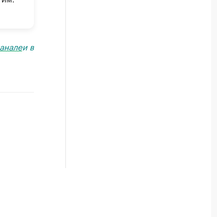
анале
и в