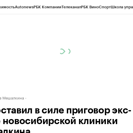
жимость
Autonews
РБК Компании
Телеканал
РБК Вино
Спорт
Школа упра
д
Стиль
Крипто
РБК Бизнес-среда
Дискуссионный клуб
Исследования
К
рагентов
Политика
Экономика
Бизнес
Технологии и медиа
Финансы
Рын
в Мешалкина
ставил в силе приговор экс-
е новосибирской клиники
лкина