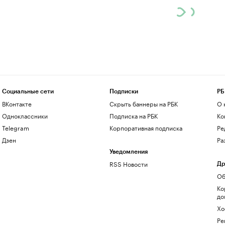
Социальные сети
Подписки
РБ
ВКонтакте
Скрыть баннеры на РБК
О 
Одноклассники
Подписка на РБК
Ко
Telegram
Корпоративная подписка
Ре
Дзен
Ра
Уведомления
RSS Новости
Др
Об
Ко
до
Хо
Ре