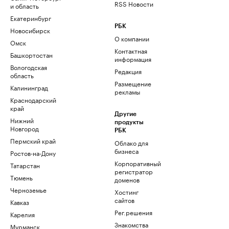
RSS Новости
и область
Екатеринбург
РБК
Новосибирск
О компании
Омск
Контактная
Башкортостан
информация
Вологодская
Редакция
область
Размещение
Калининград
рекламы
Краснодарский
край
Другие
Нижний
продукты
Новгород
РБК
Пермский край
Облако для
бизнеса
Ростов-на-Дону
Корпоративный
Татарстан
регистратор
Тюмень
доменов
Черноземье
Хостинг
сайтов
Кавказ
Рег.решения
Карелия
Знакомства
Мурманск