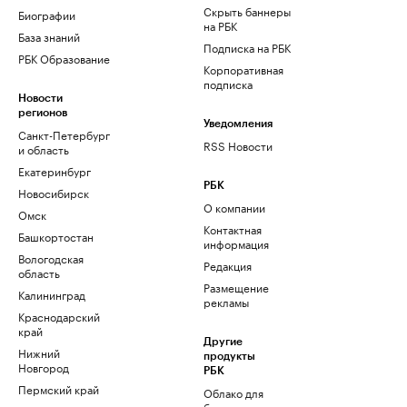
Скрыть баннеры
Биографии
на РБК
База знаний
Подписка на РБК
РБК Образование
Корпоративная
подписка
Новости
регионов
Уведомления
Санкт-Петербург
RSS Новости
и область
Екатеринбург
РБК
Новосибирск
О компании
Омск
Контактная
Башкортостан
информация
Вологодская
Редакция
область
Размещение
Калининград
рекламы
Краснодарский
край
Другие
Нижний
продукты
Новгород
РБК
Пермский край
Облако для
бизнеса