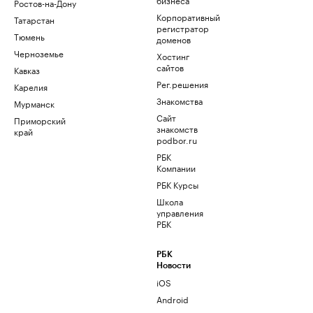
Ростов-на-Дону
Корпоративный
Татарстан
регистратор
Тюмень
доменов
Черноземье
Хостинг
сайтов
Кавказ
Рег.решения
Карелия
Знакомства
Мурманск
Сайт
Приморский
знакомств
край
podbor.ru
РБК
Компании
РБК Курсы
Школа
управления
РБК
РБК
Новости
iOS
Android