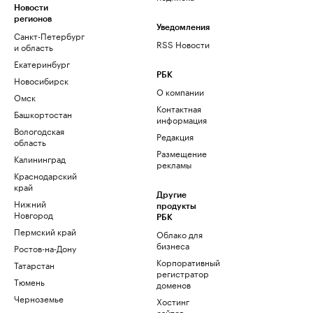
Новости
регионов
Уведомления
Санкт-Петербург
RSS Новости
и область
Екатеринбург
РБК
Новосибирск
О компании
Омск
Контактная
Башкортостан
информация
Вологодская
Редакция
область
Размещение
Калининград
рекламы
Краснодарский
край
Другие
Нижний
продукты
Новгород
РБК
Пермский край
Облако для
бизнеса
Ростов-на-Дону
Корпоративный
Татарстан
регистратор
Тюмень
доменов
Черноземье
Хостинг
сайтов