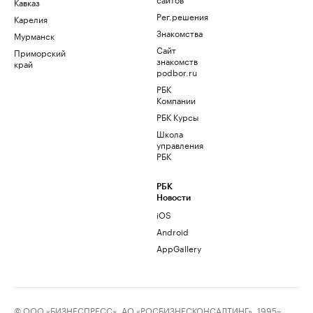
Кавказ
Рег.решения
Карелия
Знакомства
Мурманск
Сайт
Приморский
знакомств
край
podbor.ru
РБК
Компании
РБК Курсы
Школа
управления
РБК
РБК
Новости
iOS
Android
AppGallery
© ООО «БИЗНЕСПРЕСС», АО «РОСБИЗНЕСКОНСАЛТИНГ», 1995–