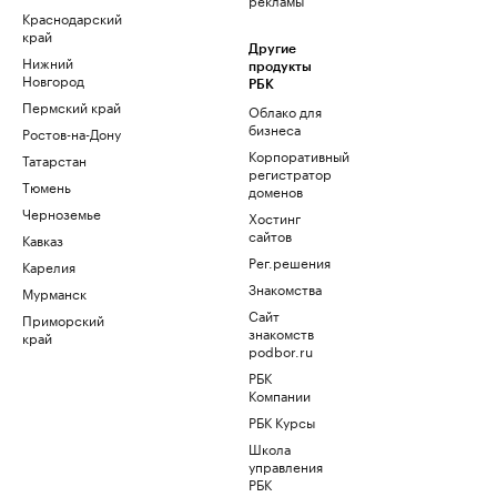
Краснодарский
край
Другие
Нижний
продукты
Новгород
РБК
Пермский край
Облако для
бизнеса
Ростов-на-Дону
Корпоративный
Татарстан
регистратор
Тюмень
доменов
Черноземье
Хостинг
сайтов
Кавказ
Рег.решения
Карелия
Знакомства
Мурманск
Сайт
Приморский
знакомств
край
podbor.ru
РБК
Компании
РБК Курсы
Школа
управления
РБК