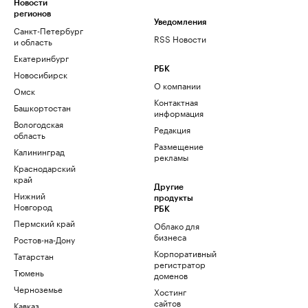
Новости
регионов
Уведомления
Санкт-Петербург
RSS Новости
и область
Екатеринбург
РБК
Новосибирск
О компании
Омск
Контактная
Башкортостан
информация
Вологодская
Редакция
область
Размещение
Калининград
рекламы
Краснодарский
край
Другие
Нижний
продукты
Новгород
РБК
Пермский край
Облако для
бизнеса
Ростов-на-Дону
Корпоративный
Татарстан
регистратор
Тюмень
доменов
Черноземье
Хостинг
сайтов
Кавказ