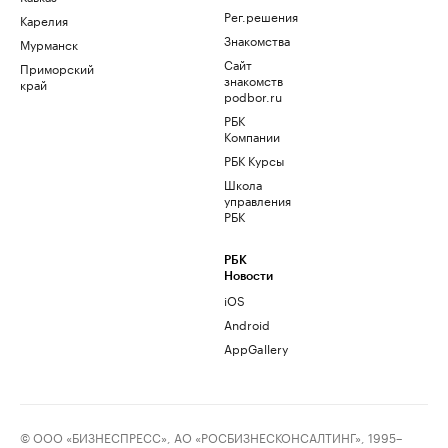
Рег.решения
Карелия
Знакомства
Мурманск
Сайт
Приморский
знакомств
край
podbor.ru
РБК
Компании
РБК Курсы
Школа
управления
РБК
РБК
Новости
iOS
Android
AppGallery
© ООО «БИЗНЕСПРЕСС», АО «РОСБИЗНЕСКОНСАЛТИНГ», 1995–