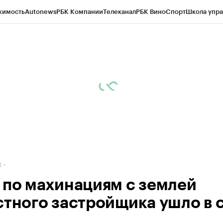
жимость
Autonews
РБК Компании
Телеканал
РБК Вино
Спорт
Школа упра
д
Стиль
Крипто
РБК Бизнес-среда
Дискуссионный клуб
Исследования
К
рагентов
Политика
Экономика
Бизнес
Технологии и медиа
Финансы
Рын
к
 по махинациям с землей
стного застройщика ушло в 