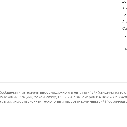
до
Хо
Ре
Зн
Са
РБ
РБ
Шк
ения и материалы информационного агентства «РБК» (свидетельство о 
овых коммуникаций (Роскомнадзор) 09.12.2015 за номером ИА №ФС77-63848) 
 связи, информационных технологий и массовых коммуникаций (Роскомнадз