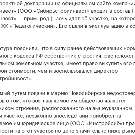
проектной декларации на официальном сайте компани
нвест» (ООО «Сибирьстройинвест» входит в состав Г
вест» — прим. ред.), речь идет об участке, на котор
ЖК «Педагогический». Его сдали в эксплуатацию в к
.
туре пояснили, что в силу ранее действовавших норм
ьного кодекса РФ собственник строения, расположен
ьном земельном участке, имеет право выкупить его 
ой стоимости, чем и воспользовался директор
тройинвест».
мый путем подачи в мэрию Новосибирска недостове
в о том, что возглавляемое им общество является
ником строения, расположенного на вышеуказанном
 участке, незаконно впоследствии приобрел на
яемое им юридическое лицо (ООО «Инстройсиб») пра
ости на этот участок по цене значительно ниже рыно