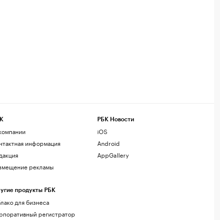
К
РБК Новости
компании
iOS
нтактная информация
Android
дакция
AppGallery
змещение рекламы
угие продукты РБК
лако для бизнеса
рпоративный регистратор