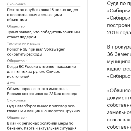
Судя по 
Экономика
«Сибирьи
Пентагон опубликовал 16 новых видео
с неопознанными летающими
«Сибирьин
объектами
построен 
Общество
2016 года
Трамп заявил, что победитель гонки ИИ
станет лидером
Технологии и медиа
В прокура
Porsche SE призвал Volkswagen
36 Земел
сократить расходы
муниципал
Общество
Когда ВС России отменяет наказание
кадастров
для пьяных за рулем. Список
«Сибирьс
исключений
Авто
Объем параллельного импорта в
«Обвиняе
Россию сократился на 23% за полгода
документо
Экономика
собствен
Суд Петербурга вынес приговор экс-
главе НИИ вакцин и сывороток Трухину
земельном
Общество
возглавл
В каких регионах ослабили меры по
собственн
бензину. Карта и актуальная ситуация