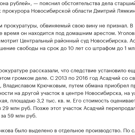
она рублей», — пояснил обстоятельства дела старши
 прокурора Новосибирской области Дмитрий Лямкин
м прокуратуры, обвиняемый свою вину не признал. В
е время он находится под домашним арестом. Уголов
смотрит Центральный районный суд Новосибирска. А
шение свободы на срок до 10 лет со штрафом до 1 мл
рокуратуре рассказали, что следствие установило е
этом громком деле. С 2013 по 2016 год Асадчий со с
, Владиславом Крючковым, путем обмана приобрел п
ости на другой участок в центре Новосибирска, на у
ая, площадью 3,2 тыс. кв. м. Его стоимость оценивае
 29 млн руб. Позже этот участок Асадчий перепрода
за 59 млн руб.
кова было выделено в отдельное производство. По 