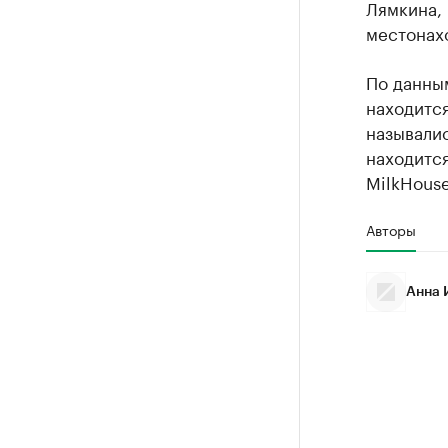
Лямкина, 
местонах
По данны
находится
называлис
находитс
MilkHouse
Авторы
Анна 