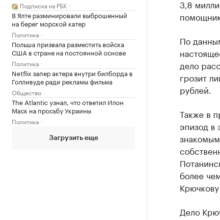
3,8 милли
Подписка на РБК
В Ялте разминировали выброшенный
помощник
на берег морской катер
Политика
По данны
Польша призвала разместить войска
настояще
США в стране на постоянной основе
Политика
дело рас
Netflix запер актера внутри билборда в
грозит ли
Голливуде ради рекламы фильма
рублей.
Общество
The Atlantic узнал, что ответил Илон
Маск на просьбу Украины
Также в п
Политика
эпизод в 
знакомым
Загрузить еще
собственн
Потанинск
более чем
Крючкову 
Дело Крюч