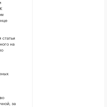
и
К
ом
онце
 статьи
ного на
по
рных
во
чной, за