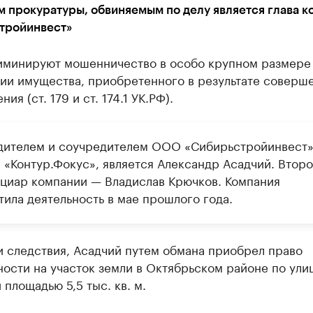
 прокуратуры, обвиняемым по делу является глава к
тройинвест»
иминируют мошенничество в особо крупном размере
ции имущества, приобретенного в результате соверш
ия (ст. 179 и ст. 174.1 УК.РФ).
дителем и соучредителем ООО «Сибирьстройинвест»
 «Контур.Фокус», является Александр Асадчий. Втор
циар компании — Владислав Крючков. Компания
тила деятельность в мае прошлого года.
и следствия, Асадчий путем обмана приобрел право
ости на участок земли в Октябрьском районе по ули
площадью 5,5 тыс. кв. м.