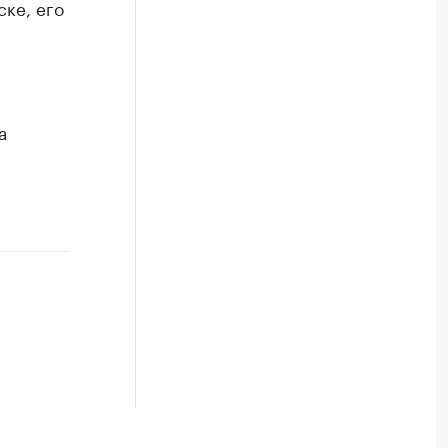
ке, его
а