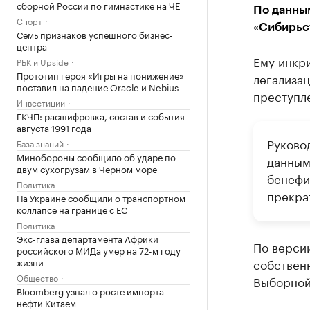
сборной России по гимнастике на ЧЕ
По данным
Спорт
«Сибирьс
Семь признаков успешного бизнес-
центра
Ему инкр
РБК и Upside
Прототип героя «Игры на понижение»
легализа
поставил на падение Oracle и Nebius
преступлен
Инвестиции
ГКЧП: расшифровка, состав и события
августа 1991 года
Руково
База знаний
Минобороны сообщило об ударе по
данным
двум сухогрузам в Черном море
бенефи
Политика
прекра
На Украине сообщили о транспортном
коллапсе на границе с ЕС
Политика
Экс-глава департамента Африки
По верси
российского МИДа умер на 72-м году
жизни
собственн
Общество
Выборной 
Bloomberg узнал о росте импорта
нефти Китаем