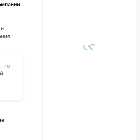
омпании
 и
ения
, по
ой
це