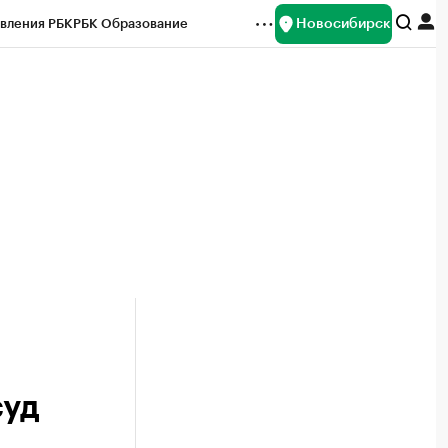
Новосибирск
вления РБК
РБК Образование
редитные рейтинги
Франшизы
Газета
ок наличной валюты
суд