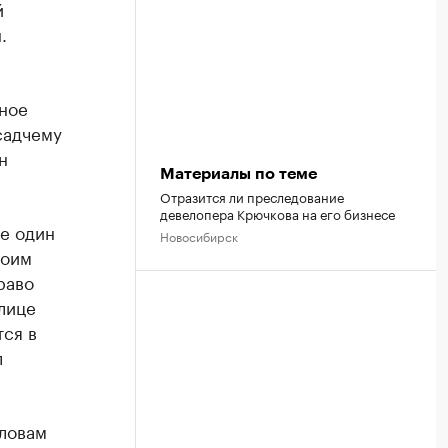
й
.
ное
садчему
н
Материалы по теме
Отразится ли преследование
девелопера Крючкова на его бизнесе
ще один
Новосибирск
воим
раво
лице
тся в
л
словам