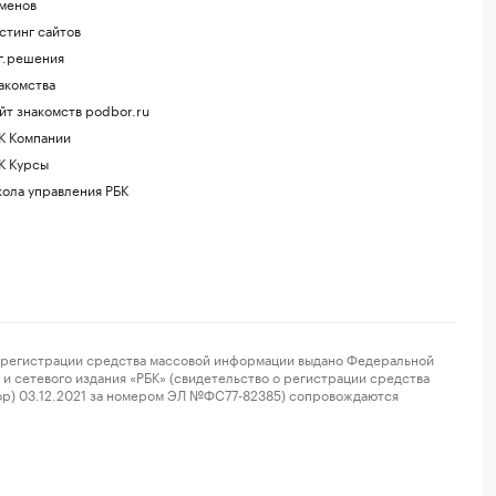
менов
стинг сайтов
г.решения
акомства
йт знакомств podbor.ru
К Компании
К Курсы
ола управления РБК
регистрации средства массовой информации выдано Федеральной
и сетевого издания «РБК» (свидетельство о регистрации средства
ор) 03.12.2021 за номером ЭЛ №ФС77-82385) сопровождаются