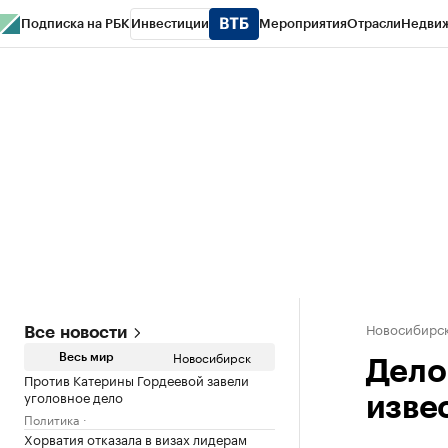
Подписка на РБК
Инвестиции
Мероприятия
Отрасли
Недви
РБК Курсы
РБК Life
Тренды
Визионеры
Национальные проекты
Горо
Спецпроекты СПб
Конференции СПб
Спецпроекты
Проверка конт
Новосибирс
Все новости
Новосибирск
Весь мир
Дело
Против Катерины Гордеевой завели
уголовное дело
изве
Политика
Хорватия отказала в визах лидерам