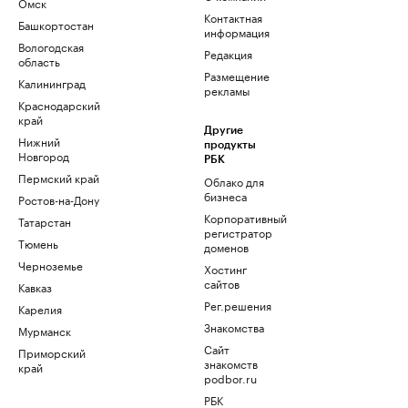
Омск
Контактная
Башкортостан
информация
Вологодская
Редакция
область
Размещение
Калининград
рекламы
Краснодарский
край
Другие
Нижний
продукты
Новгород
РБК
Пермский край
Облако для
бизнеса
Ростов-на-Дону
Корпоративный
Татарстан
регистратор
Тюмень
доменов
Черноземье
Хостинг
сайтов
Кавказ
Рег.решения
Карелия
Знакомства
Мурманск
Сайт
Приморский
знакомств
край
podbor.ru
РБК