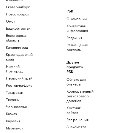
Екатеринбург
РБК
Новосибирск
О компании
Омск
Контактная
Башкортостан
информация
Вологодская
Редакция
область
Размещение
Калининград
рекламы
Краснодарский
край
Другие
Нижний
продукты
Новгород
РБК
Пермский край
Облако для
бизнеса
Ростов-на-Дону
Корпоративный
Татарстан
регистратор
Тюмень
доменов
Черноземье
Хостинг
сайтов
Кавказ
Рег.решения
Карелия
Знакомства
Мурманск