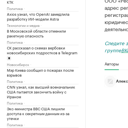
ООО «Рес
КТК
адрес ре
Политика
регистра
Axios узнал, что OpenAI замедлила
разработку ИИ-модели Astra
юридическ
Технологии и медиа
деятельн
В Московской области отменили
ракетную опасность
Следите 
Политика
СК рассказал о схемах вербовки
группе
ВК
новосибирских подростков в Telegram
Авторы
Новосибирск
Мэр Киева сообщил о пожарах после
взрывов
Политика
Алекс
CNN узнал, как высший военачальник
США пытается закончить войну с
Ираном
Политика
Экс-министра ВВС США лишили
доступа к секретным данным из-за
утечки
Политика