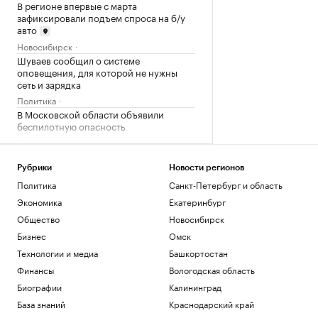
В регионе впервые с марта
зафиксировали подъем спроса на б/у
авто
Новосибирск
Шуваев сообщил о системе
оповещения, для которой не нужны
сеть и зарядка
Политика
В Московской области объявили
беспилотную опасность
Политика
В Московской области второй раз за
ночь объявили ракетную опасность
Рубрики
Новости регионов
Политика
Политика
Санкт-Петербург и область
Пентагон отстранил генерала,
Экономика
Екатеринбург
отвечавшего за помощь Украине и
Общество
Новосибирск
фланг НАТО
Бизнес
Омск
Политика
Технологии и медиа
Башкортостан
Загрузить еще
Финансы
Вологодская область
Биографии
Калининград
База знаний
Краснодарский край