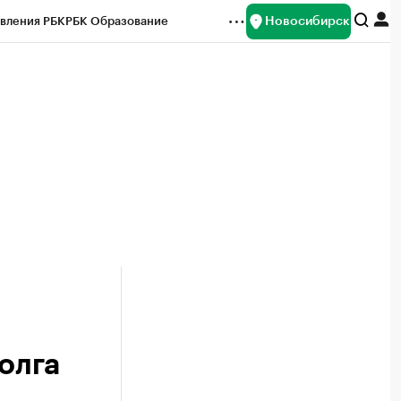
Новосибирск
вления РБК
РБК Образование
редитные рейтинги
Франшизы
Газета
ок наличной валюты
олга