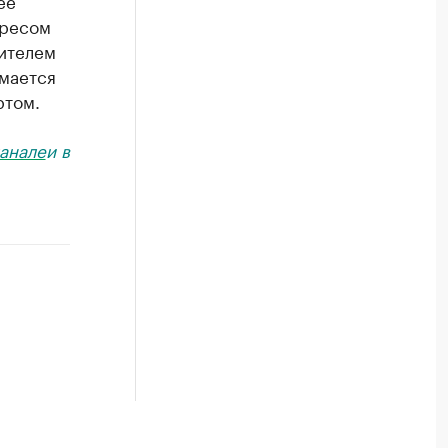
ее
дресом
ителем
имается
ртом.
анале
и в