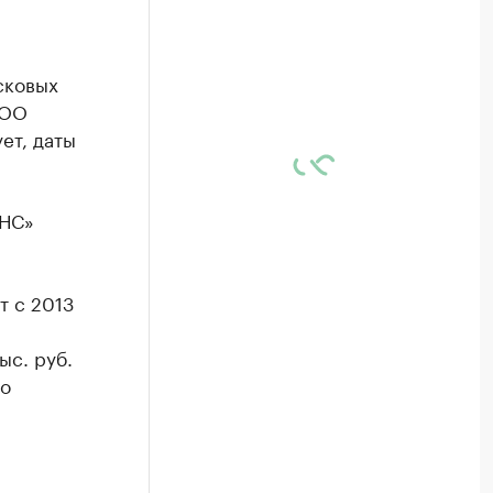
сковых
ООО
ет, даты
АНС»
т с 2013
ыс. руб.
 о