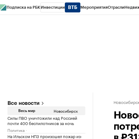
Подписка на РБК
Инвестиции
Мероприятия
Отрасли
Недви
РБК Курсы
РБК Life
Тренды
Визионеры
Национальные проекты
Горо
Спецпроекты СПб
Конференции СПб
Спецпроекты
Проверка конт
Новосибирс
Все новости
Новосибирск
Весь мир
Ново
Силы ПВО уничтожили над Россией
почти 400 беспилотников за ночь
потр
Политика
На Ильском НПЗ произошел пожар из-
в ₽3