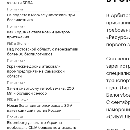
за атаки БПЛА
Политика
В Арбитр
На подлете к Москве уничтожили три
беспилотника
признани
Политика
требовани
Как Ходынка стала новым центром
«Ресурс».
притяжения
первого з
РБК и Stone
Над Ростовской областью перехватили
более 30 беспилотников
Согласно
Политика
зарегист
Украинские дроны атаковали
промпредприятие в Самарской
специализ
области
транспорт
Политика
года. Дир
Зачем смартфону телеобъектив, 200
Мп и большой сенсор
Белогубов
РБК и Huawei
С сентябр
Новая Зеландия анонсировала 36-й
намерения
пакет санкций против России
«СИБУГЛЕ
Политика
Bloomberg узнал, что Украина
пообещала США больше не атаковать