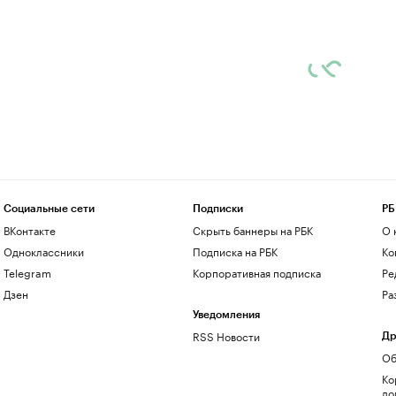
Социальные сети
Подписки
РБ
ВКонтакте
Скрыть баннеры на РБК
О 
Одноклассники
Подписка на РБК
Ко
Telegram
Корпоративная подписка
Ре
Дзен
Ра
Уведомления
RSS Новости
Др
Об
Ко
до