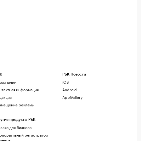
К
РБК Новости
компании
iOS
нтактная информация
Android
дакция
AppGallery
змещение рекламы
угие продукты РБК
лако для бизнеса
рпоративный регистратор
менов