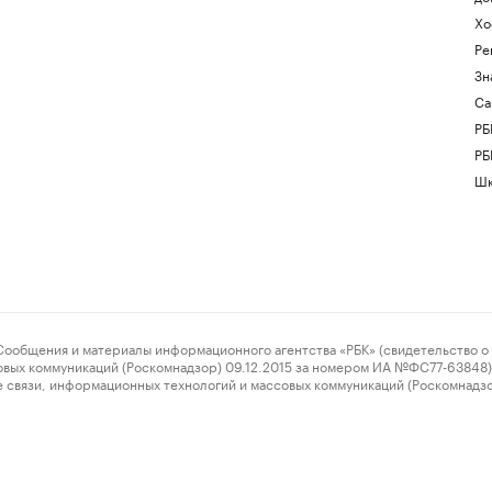
Хо
Ре
Зн
Са
РБ
РБ
Шк
ения и материалы информационного агентства «РБК» (свидетельство о 
овых коммуникаций (Роскомнадзор) 09.12.2015 за номером ИА №ФС77-63848) 
 связи, информационных технологий и массовых коммуникаций (Роскомнадз