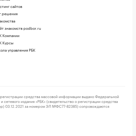
стинг сайтов
г.решения
акомства
йт знакомств podbor.ru
К Компании
К Курсы
ола управления РБК
регистрации средства массовой информации выдано Федеральной
и сетевого издания «РБК» (свидетельство о регистрации средства
ор) 03.12.2021 за номером ЭЛ №ФС77-82385) сопровождаются