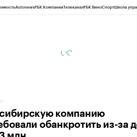
жимость
Autonews
РБК Компании
Телеканал
РБК Вино
Спорт
Школа упра
д
Стиль
Крипто
РБК Бизнес-среда
Дискуссионный клуб
Исследования
К
рагентов
Политика
Экономика
Бизнес
Технологии и медиа
Финансы
Рын
к
сибирскую компанию
ебовали обанкротить из-за д
13 млн