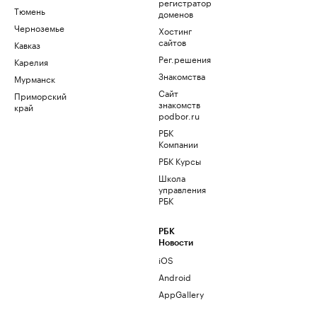
регистратор
Тюмень
доменов
Черноземье
Хостинг
сайтов
Кавказ
Рег.решения
Карелия
Знакомства
Мурманск
Сайт
Приморский
знакомств
край
podbor.ru
РБК
Компании
РБК Курсы
Школа
управления
РБК
РБК
Новости
iOS
Android
AppGallery