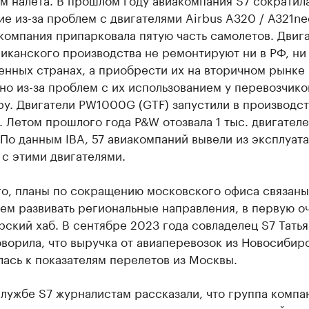
е из-за проблем с двигателями Airbus A320 / А321neo
компания припарковала пятую часть самолетов. Двиг
канского производства не ремонтируют ни в РФ, ни
енных странах, а приобрести их на вторичном рынке
о из-за проблем с их использованием у перевозчико
у. Двигатели PW1000G (GTF) запустили в производст
. Летом прошлого года P&W отозвала 1 тыс. двигателе
По данным IBA, 57 авиакомпаний вывели из эксплуат
с этими двигателями.
го, планы по сокращению московского офиса связаны
ем развивать региональные направления, в первую о
ский хаб. В сентябре 2023 года совладелец S7 Татья
ворила, что выручка от авиаперевозок из Новосибир
ась к показателям перелетов из Москвы.
лужбе S7 журналистам рассказали, что группа компа