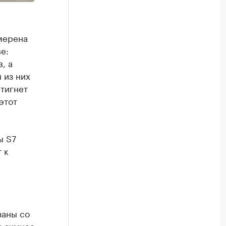
мерена
е:
, а
 из них
тигнет
этот
ы S7
 к
заны со
а зимнее