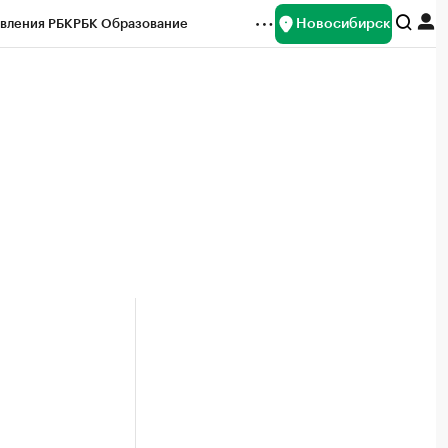
Новосибирск
вления РБК
РБК Образование
редитные рейтинги
Франшизы
Газета
ок наличной валюты