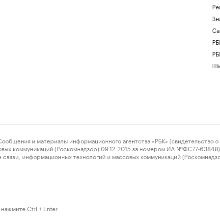
Ре
Зн
Са
РБ
РБ
Шк
ения и материалы информационного агентства «РБК» (свидетельство о 
овых коммуникаций (Роскомнадзор) 09.12.2015 за номером ИА №ФС77-63848) 
 связи, информационных технологий и массовых коммуникаций (Роскомнадз
нажмите Ctrl + Enter