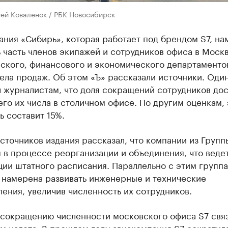
сей Коваленок / РБК Новосибирск
ния «Сибирь», которая работает под брендом S7, на
 часть членов экипажей и сотрудников офиса в Москв
ского, финансового и экономического департаментов
ела продаж. Об этом «Ъ» рассказали источники. Один
 журналистам, что доля сокращений сотрудников дос
его их числа в столичном офисе. По другим оценкам, 
ь составит 15%.
сточников издания рассказал, что компании из Групп
 в процессе реорганизации и объединения, что ведет
ии штатного расписания. Параллельно с этим группа
 намерена развивать инженерные и технические
ения, увеличив численность их сотрудников.
 сокращению численности московского офиса S7 свя
м налета. В прошлом году авиакомпания S7 сократил