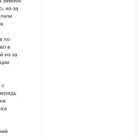
, из-за
атели
 в
в по
во в
й из-за
ации
 с
чередь
на
ска
ний