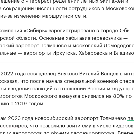
решение о «перераспределении летных экипажей и
м сокращении численности сотрудников в Московско
из-за изменения маршрутной сети.
компания «Сибирь» зарегистрировано в городе Обь
рской области. Основные хабы авиаперевозчика —
рский аэропорт Толмачево и московский Домодедово
ельные — аэропорты Иркутска, Хабаровска и Владиво
 2022 года совладелец Внуково Виталий Ванцев в инт
ссказал, что после начала специальной военной опера
е и введения санкций в отношении России междунар
иропоток Московского авиаузла снизился на 80% по
нию с 2019 годом.
гам 2023 года новосибирский аэропорт Толмачево
пе
пассажиров
, что позволило войти ему в число лидеров
ских аэропортов по объему пассажиропотока. Впере