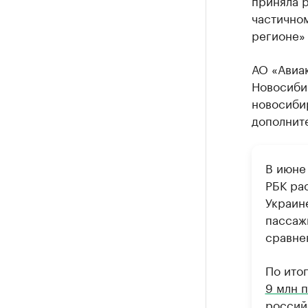
приняла 
частично
регионе» 
АО «Авиа
Новосиби
новосиби
дополнит
В июне
РБК ра
Украин
пассаж
сравне
По ито
9 млн 
россий