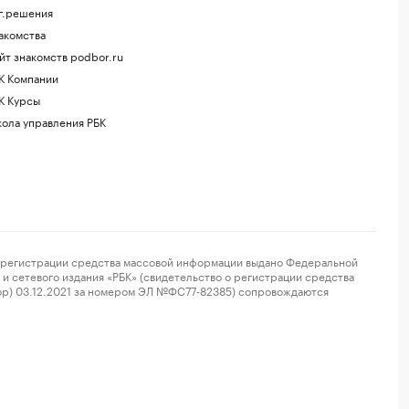
г.решения
акомства
йт знакомств podbor.ru
К Компании
К Курсы
ола управления РБК
регистрации средства массовой информации выдано Федеральной
и сетевого издания «РБК» (свидетельство о регистрации средства
ор) 03.12.2021 за номером ЭЛ №ФС77-82385) сопровождаются