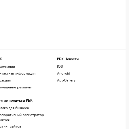
К
РБК Новости
компании
iOS
нтактная информация
Android
дакция
AppGallery
змещение рекламы
угие продукты РБК
лако для бизнеса
рпоративный регистратор
менов
стинг сайтов