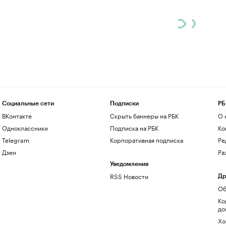
Социальные сети
Подписки
РБ
ВКонтакте
Скрыть баннеры на РБК
О 
Одноклассники
Подписка на РБК
Ко
Telegram
Корпоративная подписка
Ре
Дзен
Ра
Уведомления
RSS Новости
Др
Об
Ко
до
Хо