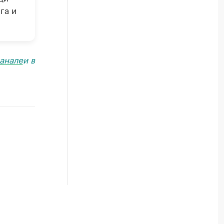
га и
анале
и в