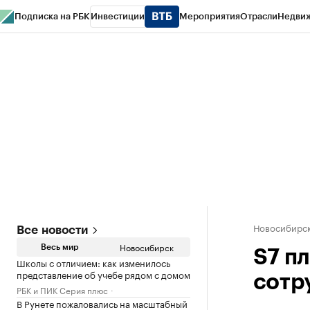
Подписка на РБК
Инвестиции
Мероприятия
Отрасли
Недви
РБК Курсы
РБК Life
Тренды
Визионеры
Национальные проекты
Горо
Спецпроекты СПб
Конференции СПб
Спецпроекты
Проверка конт
Новосибирс
Все новости
Новосибирск
Весь мир
S7 п
Школы с отличием: как изменилось
представление об учебе рядом с домом
сотр
РБК и ПИК Серия плюс
В Рунете пожаловались на масштабный