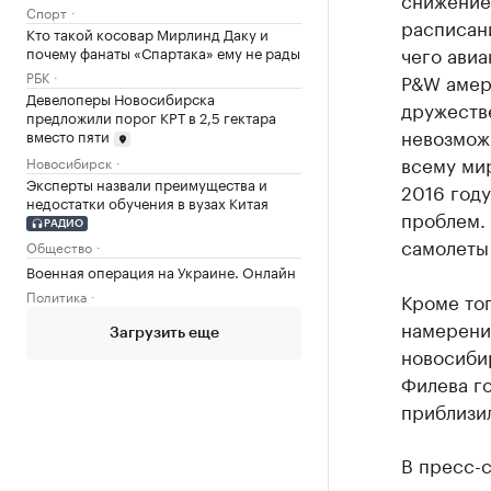
Спорт
расписани
Кто такой косовар Мирлинд Даку и
чего авиа
почему фанаты «Спартака» ему не рады
РБК
P&W амери
Девелоперы Новосибирска
дружеств
предложили порог КРТ в 2,5 гектара
невозможн
вместо пяти
всему мир
Новосибирск
Эксперты назвали преимущества и
2016 году
недостатки обучения в вузах Китая
проблем. 
РАДИО
самолеты 
Общество
Военная операция на Украине. Онлайн
Политика
Кроме то
намерени
Загрузить еще
новосибир
Филева го
приблизил
В пресс-с