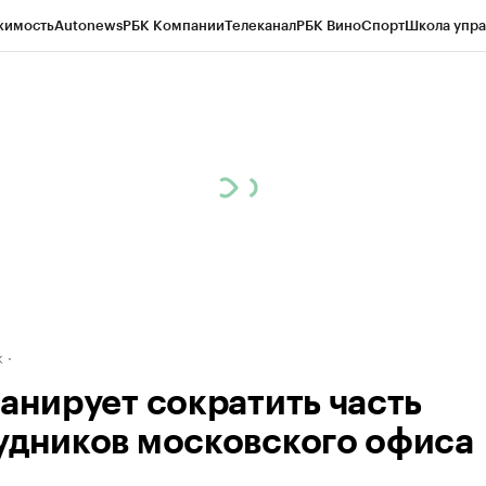
жимость
Autonews
РБК Компании
Телеканал
РБК Вино
Спорт
Школа упра
д
Стиль
Крипто
РБК Бизнес-среда
Дискуссионный клуб
Исследования
К
рагентов
Политика
Экономика
Бизнес
Технологии и медиа
Финансы
Рын
к
ланирует сократить часть
удников московского офиса