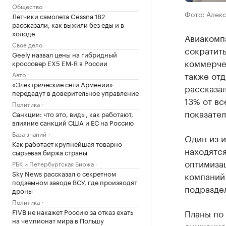
Общество
Фото: Алек
Летчики самолета Cessna 182
рассказали, как выжили без еды и в
холоде
Авиакомпа
Свое дело
сократить
Geely назвал цены на гибридный
коммерче
кроссовер EX5 EM-R в России
также отд
Авто
«Электрические сети Армении»
рассказал
передадут в доверительное управление
13% от вс
Политика
показател
Санкции: что это, виды, как работают,
влияние санкций США и ЕС на Россию
База знаний
Один из и
Как работает крупнейшая товарно-
находятся
сырьевая биржа страны
оптимизац
РБК и Петербургская Биржа
Sky News рассказал о секретном
компаний
подземном заводе ВСУ, где производят
подраздел
дроны
Политика
FIVB не накажет Россию за отказ ехать
Планы по
на чемпионат мира в Польшу
снижение