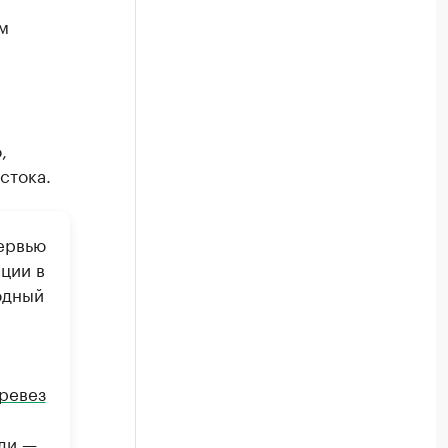
м
,
стока.
ервью
ции в
одный
ревез
ди —