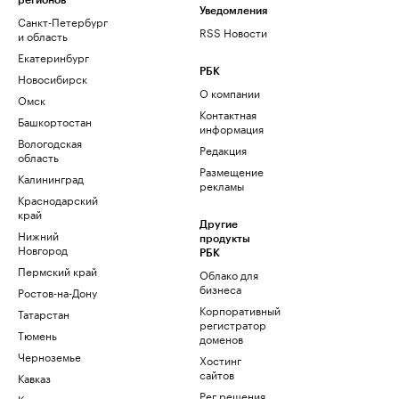
регионов
Уведомления
Санкт-Петербург
RSS Новости
и область
Екатеринбург
РБК
Новосибирск
О компании
Омск
Контактная
Башкортостан
информация
Вологодская
Редакция
область
Размещение
Калининград
рекламы
Краснодарский
край
Другие
Нижний
продукты
Новгород
РБК
Пермский край
Облако для
бизнеса
Ростов-на-Дону
Корпоративный
Татарстан
регистратор
Тюмень
доменов
Черноземье
Хостинг
сайтов
Кавказ
Рег.решения
Карелия