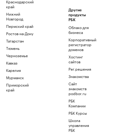
Краснодарский
край
Другие
Нижний
продукты
Новгород
РБК
Пермский край
Облако для
бизнеса
Ростов-на-Дону
Корпоративный
Татарстан
регистратор
Тюмень
доменов
Черноземье
Хостинг
сайтов
Кавказ
Рег.решения
Карелия
Знакомства
Мурманск
Сайт
Приморский
знакомств
край
podbor.ru
РБК
Компании
РБК Курсы
Школа
управления
РБК