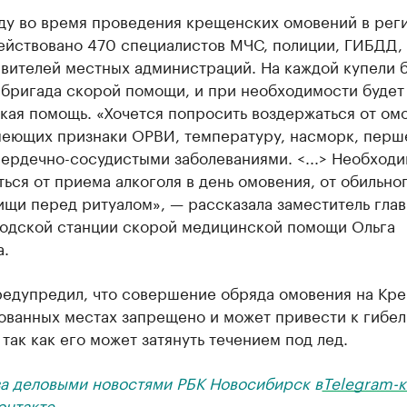
оду во время проведения крещенских омовений в рег
действовано 470 специалистов МЧС, полиции, ГИБДД,
вителей местных администраций. На каждой купели 
 бригада скорой помощи, и при необходимости будет
кая помощь. «Хочется попросить воздержаться от ом
меющих признаки ОРВИ, температуру, насморк, перш
сердечно-сосудистыми заболеваниями. <...> Необход
ься от приема алкоголя в день омовения, от обильно
щи перед ритуалом», — рассказала заместитель глав
родской станции скорой медицинской помощи Ольга
а.
редупредил, что совершение обряда омовения на Кр
ованных местах запрещено и может привести к гибел
 так как его может затянуть течением под лед.
за деловыми новостями РБК Новосибирск в
Telegram-к
онтакте