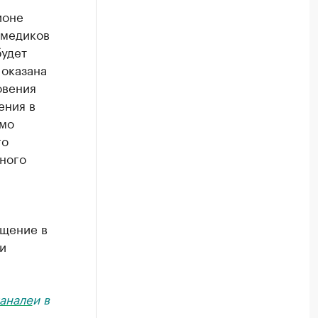
ионе
 медиков
будет
 оказана
овения
ения в
имо
го
ного
ещение в
и
анале
и в