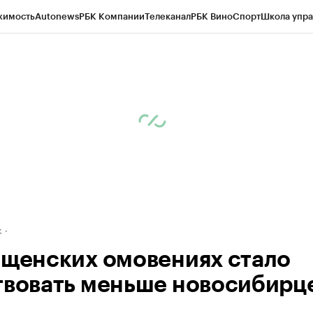
жимость
Autonews
РБК Компании
Телеканал
РБК Вино
Спорт
Школа упра
д
Стиль
Крипто
РБК Бизнес-среда
Дискуссионный клуб
Исследования
К
рагентов
Политика
Экономика
Бизнес
Технологии и медиа
Финансы
Рын
к
ещенских омовениях стало
твовать меньше новосибирц