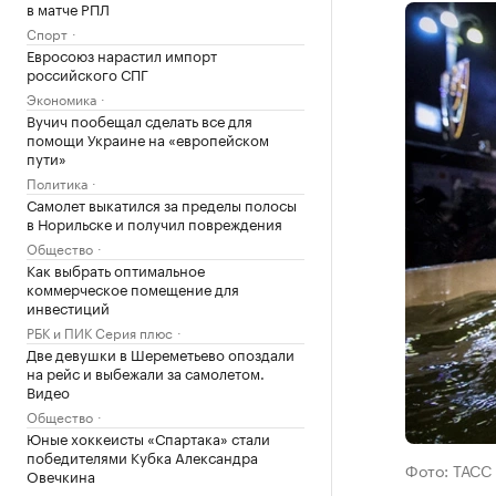
в матче РПЛ
Спорт
Евросоюз нарастил импорт
российского СПГ
Экономика
Вучич пообещал сделать все для
помощи Украине на «европейском
пути»
Политика
Самолет выкатился за пределы полосы
в Норильске и получил повреждения
Общество
Как выбрать оптимальное
коммерческое помещение для
инвестиций
РБК и ПИК Серия плюс
Две девушки в Шереметьево опоздали
на рейс и выбежали за самолетом.
Видео
Общество
Юные хоккеисты «Спартака» стали
победителями Кубка Александра
Фото: ТАСС
Овечкина