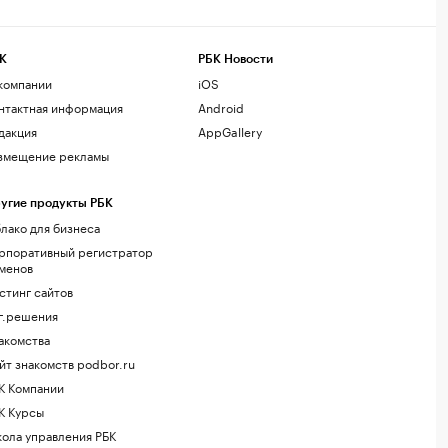
К
РБК Новости
компании
iOS
нтактная информация
Android
дакция
AppGallery
змещение рекламы
угие продукты РБК
лако для бизнеса
рпоративный регистратор
менов
стинг сайтов
г.решения
акомства
йт знакомств podbor.ru
К Компании
К Курсы
ола управления РБК