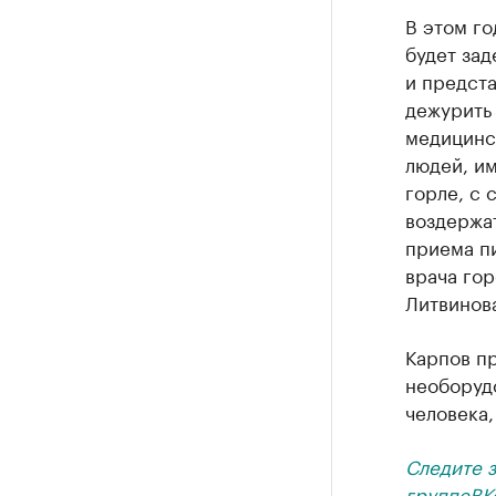
В этом г
будет за
и предста
дежурить
медицинс
людей, и
горле, с 
воздержат
приема пи
врача го
Литвинов
Карпов п
необоруд
человека,
Следите 
группе
ВК