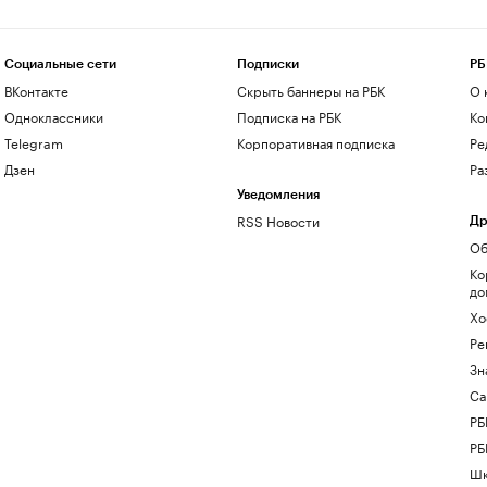
Социальные сети
Подписки
РБ
ВКонтакте
Скрыть баннеры на РБК
О 
Одноклассники
Подписка на РБК
Ко
Telegram
Корпоративная подписка
Ре
Дзен
Ра
Уведомления
RSS Новости
Др
Об
Ко
до
Хо
Ре
Зн
Са
РБ
РБ
Шк