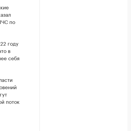
ские
казал
МЧС по
22 году
что в
нее себя
ласти
мовений
гут
ой поток