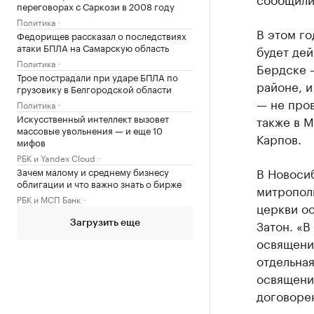
переговорах с Саркози в 2008 году
Политика
В этом г
Федорищев рассказал о последствиях
атаки БПЛА на Самарскую область
будет дей
Политика
Бердске —
Трое пострадали при ударе БПЛА по
районе, и
грузовику в Белгородской области
— не пров
Политика
Искусственный интеллект вызовет
также в М
массовые увольнения — и еще 10
Карпов.
мифов
РБК и Yandex Cloud
В Новоси
Зачем малому и среднему бизнесу
облигации и что важно знать о бирже
митропол
РБК и МСП Банк
церкви ос
Затон. «В
Загрузить еще
освящения
отдельна
освящени
договоре