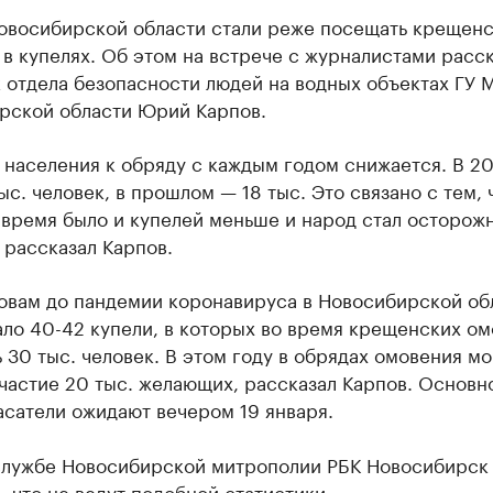
овосибирской области стали реже посещать крещен
в купелях. Об этом на встрече с журналистами расс
 отдела безопасности людей на водных объектах ГУ 
рской области Юрий Карпов.
населения к обряду с каждым годом снижается. В 20
ыс. человек, в прошлом — 18 тыс. Это связано с тем, 
 время было и купелей меньше и народ стал осторож
 рассказал Карпов.
ловам до пандемии коронавируса в Новосибирской об
ало 40-42 купели, в которых во время крещенских о
 30 тыс. человек. В этом году в обрядах омовения мо
частие 20 тыс. желающих, рассказал Карпов. Основн
сатели ожидают вечером 19 января.
службе Новосибирской митрополии РБК Новосибирск
 что не ведут подобной статистики.