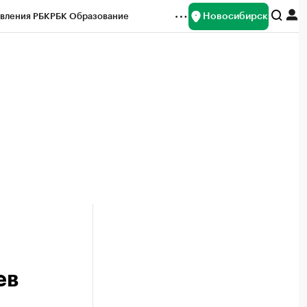
Новосибирск
вления РБК
РБК Образование
редитные рейтинги
Франшизы
Газета
ок наличной валюты
ев