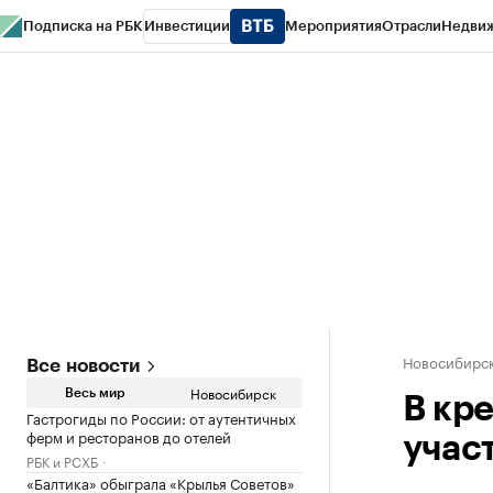
Подписка на РБК
Инвестиции
Мероприятия
Отрасли
Недви
РБК Курсы
РБК Life
Тренды
Визионеры
Национальные проекты
Горо
Спецпроекты СПб
Конференции СПб
Спецпроекты
Проверка конт
Новосибирс
Все новости
Новосибирск
Весь мир
В кр
Гастрогиды по России: от аутентичных
ферм и ресторанов до отелей
учас
РБК и РСХБ
«Балтика» обыграла «Крылья Советов»