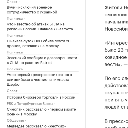
Спорт
Жители Н
Вучич исключил военное
сотрудничество с Украиной
омовения 
Политика
начальник
Что известно об атаках БПЛА на
Новосиби
регионы России. Главное к 8 августа
Политика
С начала суток ПВО сбила почти 20
«Интерес 
дронов, летевших на Москву
было 23 т
Политика
ковидное
Зеленский сообщил о договоренности
с США по ракетам Patriot
вести», —
Политика
Умер первый тренер шестикратного
По его с
олимпийского чемпиона гимнаста
Щербо
действов
Спорт
окуналось
История биржевой торговли в России
принять у
РБК и Петербургская Биржа
людей спа
Синоптик рассказал о «первом визите
осени» в Москву
В пресс-
Общество
Медведев рассказал о «жестких»
сообщили,