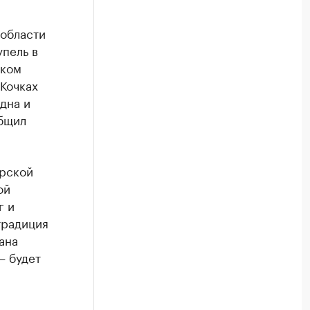
 области
упель в
ском
 Кочках
дна и
общил
ирской
ой
г и
традиция
ана
— будет