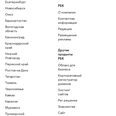
Екатеринбург
РБК
Новосибирск
О компании
Омск
Контактная
Башкортостан
информация
Вологодская
Редакция
область
Размещение
Калининград
рекламы
Краснодарский
край
Другие
Нижний
продукты
Новгород
РБК
Пермский край
Облако для
бизнеса
Ростов-на-Дону
Корпоративный
Татарстан
регистратор
Тюмень
доменов
Черноземье
Хостинг
сайтов
Кавказ
Рег.решения
Карелия
Знакомства
Мурманск
Сайт
Приморский