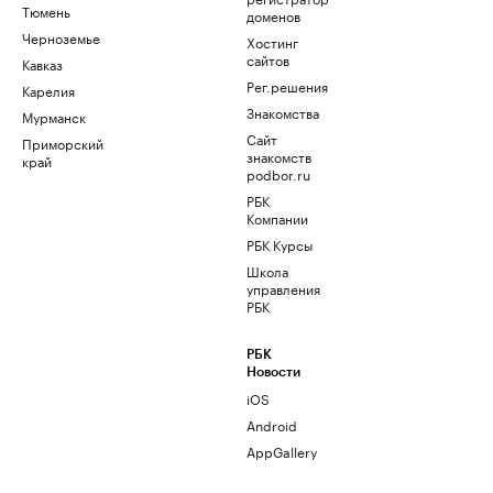
Тюмень
доменов
Черноземье
Хостинг
сайтов
Кавказ
Рег.решения
Карелия
Знакомства
Мурманск
Сайт
Приморский
знакомств
край
podbor.ru
РБК
Компании
РБК Курсы
Школа
управления
РБК
РБК
Новости
iOS
Android
AppGallery