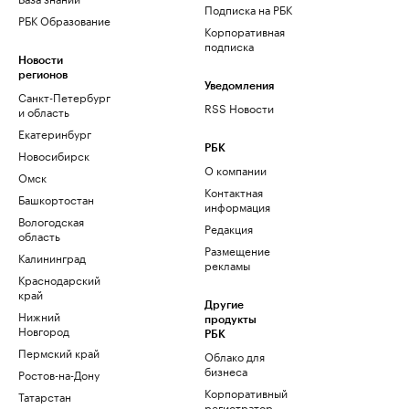
Подписка на РБК
РБК Образование
Корпоративная
подписка
Новости
регионов
Уведомления
Санкт-Петербург
RSS Новости
и область
Екатеринбург
РБК
Новосибирск
О компании
Омск
Контактная
Башкортостан
информация
Вологодская
Редакция
область
Размещение
Калининград
рекламы
Краснодарский
край
Другие
Нижний
продукты
Новгород
РБК
Пермский край
Облако для
бизнеса
Ростов-на-Дону
Корпоративный
Татарстан
регистратор