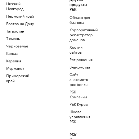
Нижний
продукты
Новгород
РБК
Пермский край
Облако для
бизнеса
Ростов-на-Дону
Корпоративный
Татарстан
регистратор
Тюмень
доменов
Черноземье
Хостинг
сайтов
Кавказ
Рег.решения
Карелия
Знакомства
Мурманск
Сайт
Приморский
знакомств
край
podbor.ru
РБК
Компании
РБК Курсы
Школа
управления
РБК
РБК