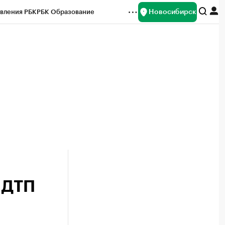
Новосибирск
вления РБК
РБК Образование
редитные рейтинги
Франшизы
Газета
ок наличной валюты
 ДТП