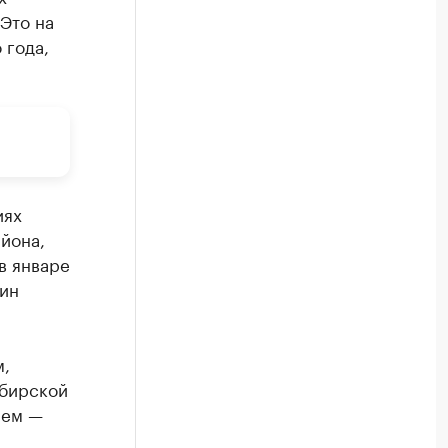
Это на
 года,
иях
йона,
в январе
дин
м,
ибирской
нем —