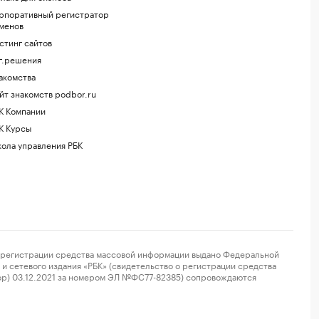
рпоративный регистратор
менов
стинг сайтов
г.решения
акомства
йт знакомств podbor.ru
К Компании
К Курсы
ола управления РБК
регистрации средства массовой информации выдано Федеральной
и сетевого издания «РБК» (свидетельство о регистрации средства
ор) 03.12.2021 за номером ЭЛ №ФС77-82385) сопровождаются