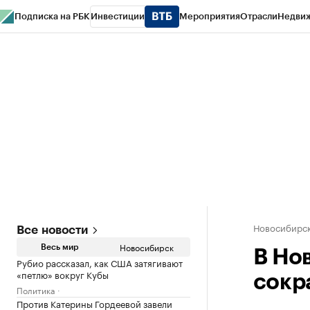
Подписка на РБК
Инвестиции
Мероприятия
Отрасли
Недви
РБК Курсы
РБК Life
Тренды
Визионеры
Национальные проекты
Горо
Спецпроекты СПб
Конференции СПб
Спецпроекты
Проверка конт
Новосибирс
Все новости
Новосибирск
Весь мир
В Но
Рубио рассказал, как США затягивают
«петлю» вокруг Кубы
сокр
Политика
Против Катерины Гордеевой завели