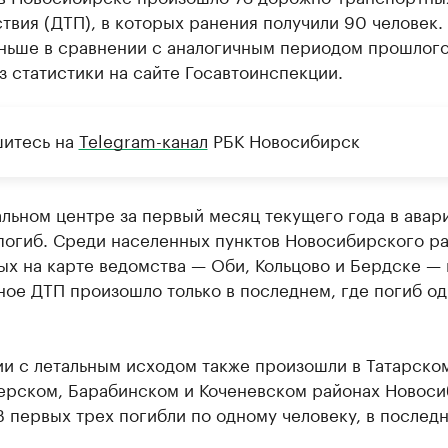
вия (ДТП), в которых ранения получили 90 человек. 
ньше в сравнении с аналогичным периодом прошлого
з статистики на сайте Госавтоинспекции.
итесь на
Telegram-канал
РБК Новосибирск
льном центре за первый месяц текущего года в авар
погиб. Среди населенных пунктов Новосибирского ра
х на карте ведомства — Оби, Кольцово и Бердске — 
ое ДТП произошло только в последнем, где погиб о
и с летальным исходом также произошли в Татарско
ерском, Барабинском и Коченевском районах Новос
В первых трех погибли по одному человеку, в послед