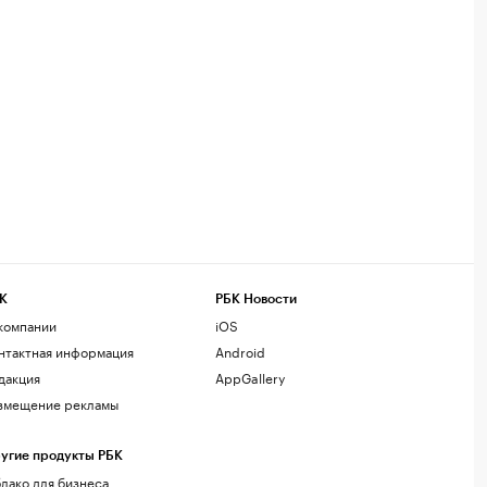
К
РБК Новости
компании
iOS
нтактная информация
Android
дакция
AppGallery
змещение рекламы
угие продукты РБК
лако для бизнеса