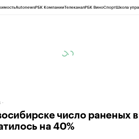
жимость
Autonews
РБК Компании
Телеканал
РБК Вино
Спорт
Школа упра
д
Стиль
Крипто
РБК Бизнес-среда
Дискуссионный клуб
Исследования
К
рагентов
Политика
Экономика
Бизнес
Технологии и медиа
Финансы
Рын
к
восибирске число раненых в
атилось на 40%