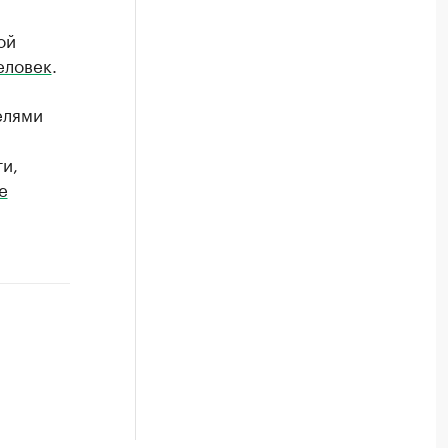
ой
еловек
.
елями
и,
е