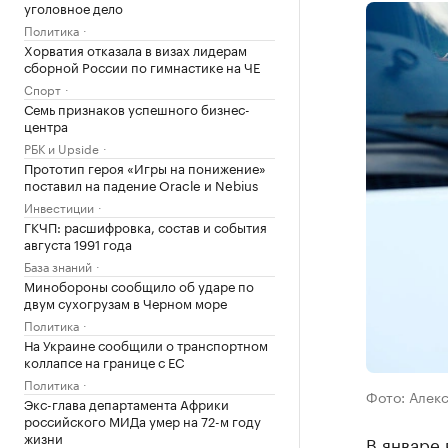
уголовное дело
Политика
Хорватия отказала в визах лидерам
сборной России по гимнастике на ЧЕ
Спорт
Семь признаков успешного бизнес-
центра
РБК и Upside
Прототип героя «Игры на понижение»
поставил на падение Oracle и Nebius
Инвестиции
ГКЧП: расшифровка, состав и события
августа 1991 года
База знаний
Минобороны сообщило об ударе по
двум сухогрузам в Черном море
Политика
На Украине сообщили о транспортном
коллапсе на границе с ЕС
Политика
Фото: Алекс
Экс-глава департамента Африки
российского МИДа умер на 72-м году
жизни
В январе