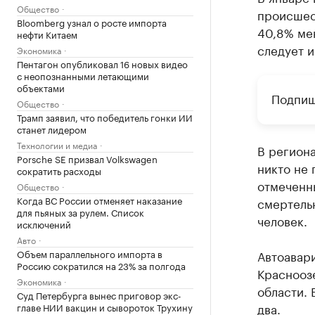
Общество
происшест
Bloomberg узнал о росте импорта
40,8% ме
нефти Китаем
следует и
Экономика
Пентагон опубликовал 16 новых видео
с неопознанными летающими
объектами
Подпиш
Общество
Трамп заявил, что победитель гонки ИИ
станет лидером
Технологии и медиа
В региона
Porsche SE призвал Volkswagen
никто не 
сократить расходы
отмеченны
Общество
Когда ВС России отменяет наказание
смертельн
для пьяных за рулем. Список
человек.
исключений
Авто
Объем параллельного импорта в
Автоавари
Россию сократился на 23% за полгода
Краснооз
Экономика
области. 
Суд Петербурга вынес приговор экс-
два.
главе НИИ вакцин и сывороток Трухину