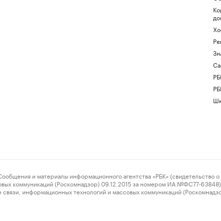
Ко
до
Хо
Ре
Зн
Са
РБ
РБ
Шк
ения и материалы информационного агентства «РБК» (свидетельство о 
овых коммуникаций (Роскомнадзор) 09.12.2015 за номером ИА №ФС77-63848) 
 связи, информационных технологий и массовых коммуникаций (Роскомнадз