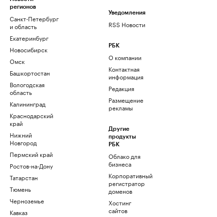
регионов
Уведомления
Санкт-Петербург
RSS Новости
и область
Екатеринбург
РБК
Новосибирск
О компании
Омск
Контактная
Башкортостан
информация
Вологодская
Редакция
область
Размещение
Калининград
рекламы
Краснодарский
край
Другие
Нижний
продукты
Новгород
РБК
Пермский край
Облако для
бизнеса
Ростов-на-Дону
Корпоративный
Татарстан
регистратор
Тюмень
доменов
Черноземье
Хостинг
сайтов
Кавказ