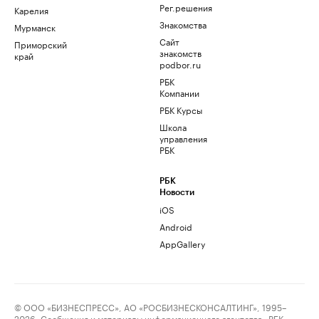
Рег.решения
Карелия
Знакомства
Мурманск
Сайт
Приморский
знакомств
край
podbor.ru
РБК
Компании
РБК Курсы
Школа
управления
РБК
РБК
Новости
iOS
Android
AppGallery
© ООО «БИЗНЕСПРЕСС», АО «РОСБИЗНЕСКОНСАЛТИНГ», 1995–
2026. Сообщения и материалы информационного агентства «РБК»