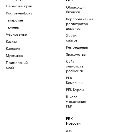
Пермский край
Облако для
бизнеса
Ростов-на-Дону
Корпоративный
Татарстан
регистратор
Тюмень
доменов
Черноземье
Хостинг
сайтов
Кавказ
Рег.решения
Карелия
Знакомства
Мурманск
Сайт
Приморский
знакомств
край
podbor.ru
РБК
Компании
РБК Курсы
Школа
управления
РБК
РБК
Новости
iOS