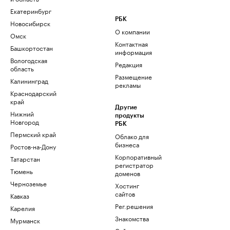
Екатеринбург
РБК
Новосибирск
О компании
Омск
Контактная
Башкортостан
информация
Вологодская
Редакция
область
Размещение
Калининград
рекламы
Краснодарский
край
Другие
Нижний
продукты
Новгород
РБК
Пермский край
Облако для
бизнеса
Ростов-на-Дону
Корпоративный
Татарстан
регистратор
Тюмень
доменов
Черноземье
Хостинг
сайтов
Кавказ
Рег.решения
Карелия
Знакомства
Мурманск