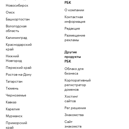
РБК
Новосибирск
О компании
Омск
Контактная
Башкортостан
информация
Вологодская
Редакция
область
Размещение
Калининград
рекламы
Краснодарский
край
Другие
Нижний
продукты
Новгород
РБК
Пермский край
Облако для
бизнеса
Ростов-на-Дону
Корпоративный
Татарстан
регистратор
Тюмень
доменов
Черноземье
Хостинг
сайтов
Кавказ
Рег.решения
Карелия
Знакомства
Мурманск
Сайт
Приморский
знакомств
край