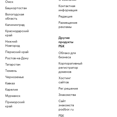
Омск
Контактная
Башкортостан
информация
Вологодская
Редакция
область
Размещение
Калининград
рекламы
Краснодарский
край
Другие
Нижний
продукты
Новгород
РБК
Пермский край
Облако для
бизнеса
Ростов-на-Дону
Корпоративный
Татарстан
регистратор
Тюмень
доменов
Черноземье
Хостинг
сайтов
Кавказ
Рег.решения
Карелия
Знакомства
Мурманск
Сайт
Приморский
знакомств
край
podbor.ru
РБК