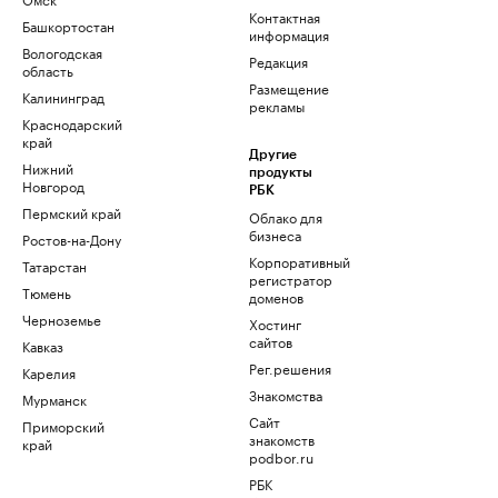
Контактная
Башкортостан
информация
Вологодская
Редакция
область
Размещение
Калининград
рекламы
Краснодарский
край
Другие
Нижний
продукты
Новгород
РБК
Пермский край
Облако для
бизнеса
Ростов-на-Дону
Корпоративный
Татарстан
регистратор
Тюмень
доменов
Черноземье
Хостинг
сайтов
Кавказ
Рег.решения
Карелия
Знакомства
Мурманск
Сайт
Приморский
знакомств
край
podbor.ru
РБК