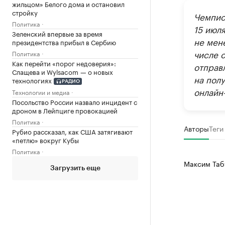
жильцом» Белого дома и остановил
стройку
Чемпио
Политика
15 июл
Зеленский впервые за время
не мен
президентства прибыл в Сербию
числе 
Политика
Как перейти «порог недоверия»:
отправ
Слащева и Wylsacom — о новых
на пол
технологиях
РАДИО
онлайн
Технологии и медиа
Посольство России назвало инцидент с
дроном в Лейпциге провокацией
Политика
Авторы
Теги
Рубио рассказал, как США затягивают
«петлю» вокруг Кубы
Политика
Максим Таб
Загрузить еще