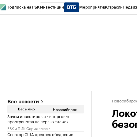
Подписка на РБК
Инвестиции
Мероприятия
Отрасли
Недви
РБК Курсы
РБК Life
Тренды
Визионеры
Национальные проекты
Горо
Спецпроекты СПб
Конференции СПб
Спецпроекты
Проверка конт
Новосибирс
Все новости
Новосибирск
Весь мир
Локо
Зачем инвестировать в торговые
пространства на первых этажах
безо
РБК и ПИК Серия плюс
Сенатор США предрек обеднение