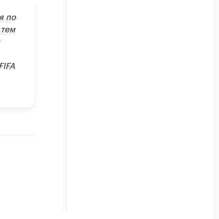
я по
 тем
FIFA