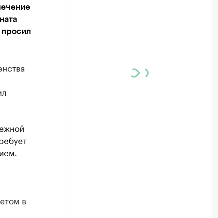
печение
ната
в просил
енства
ил
режной
ребует
ием.
етом в
р