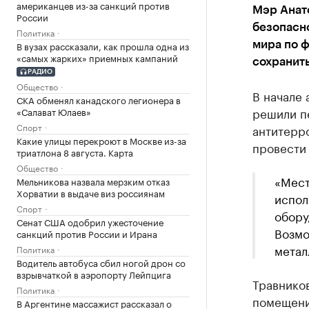
американцев из-за санкций против
Мэр Анато
России
безопасн
Политика
В вузах рассказали, как прошла одна из
мира по ф
«самых жарких» приемных кампаний
сохранить
РАДИО
Общество
В начале 
СКА обменял канадского легионера в
решили п
«Салават Юлаев»
Спорт
антитерр
Какие улицы перекроют в Москве из-за
провести
триатлона 8 августа. Карта
Общество
«Мест
Мельникова назвала мерзким отказ
Хорватии в выдаче виз россиянам
испол
Спорт
обору
Сенат США одобрил ужесточение
Возмо
санкций против России и Ирана
метал
Политика
Водитель автобуса сбил ногой дрон со
взрывчаткой в аэропорту Лейпцига
Травников
Политика
помещени
В Аргентине массажист рассказал о