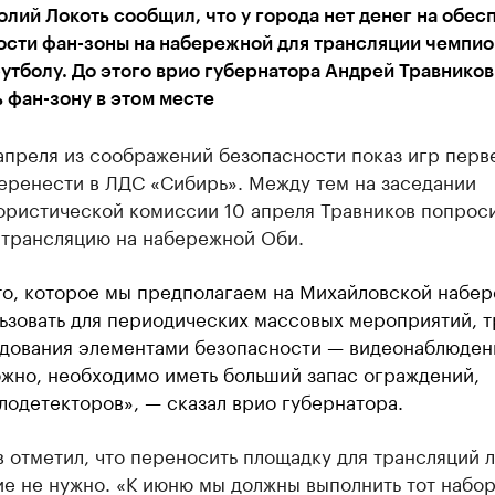
лий Локоть сообщил, что у города нет денег на обес
ости фан-зоны на набережной для трансляции чемпио
утболу. До этого врио губернатора Андрей Травнико
 фан-зону в этом месте
апреля из соображений безопасности показ игр перв
еренести в ЛДС «Сибирь». Между тем на заседании
ористической комиссии 10 апреля Травников попрос
 трансляцию на набережной Оби.
о, которое мы предполагаем на Михайловской набе
ьзовать для периодических массовых мероприятий, т
дования элементами безопасности — видеонаблюден
жно, необходимо иметь больший запас ограждений,
лодетекторов», — сказал врио губернатора.
 отметил, что переносить площадку для трансляций л
е не нужно. «К июню мы должны выполнить тот набо