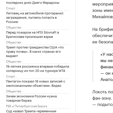
последних днях Диего Марадоны
мероприят
Спорт
зоны имен
Литовец на автомобиле протаранил
Михайлов
заграждения, пытаясь попасть в
Россию
Общество
На брифин
Перед пожаром на НПЗ Slovnaft в
обеспечит
Братиславе произошел взрыв
ее безоп
Общество
Трамп против гражданства США «по
праву почвы». В каких странах его
«У на
выдают
мы не
Общество
финан
19-летняя россиянка впервые победила
соперницу из топ-20 на турнире WTA
— он 
Спорт
Анато
Пентагон показал 16 новых записей с
неопознанными объектами. Видео
Локоть по
Общество
Зачем экономике России нужна
фан-зону.
товарная биржа
— подыто
РБК и Петербургская Биржа
Суд назвал Трампа «временным