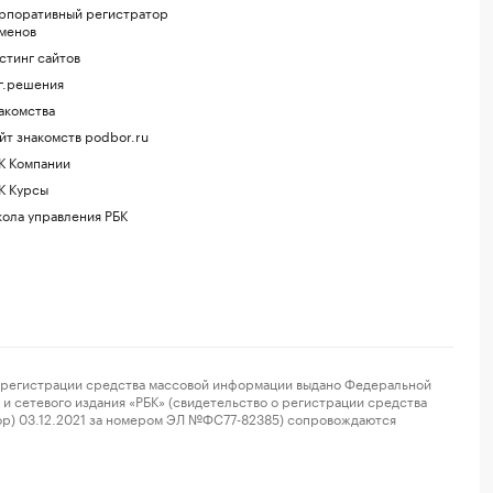
рпоративный регистратор
менов
стинг сайтов
г.решения
акомства
йт знакомств podbor.ru
К Компании
К Курсы
ола управления РБК
регистрации средства массовой информации выдано Федеральной
и сетевого издания «РБК» (свидетельство о регистрации средства
ор) 03.12.2021 за номером ЭЛ №ФС77-82385) сопровождаются