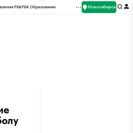
Новосибирск
вления РБК
РБК Образование
редитные рейтинги
Франшизы
Газета
ок наличной валюты
ие
болу