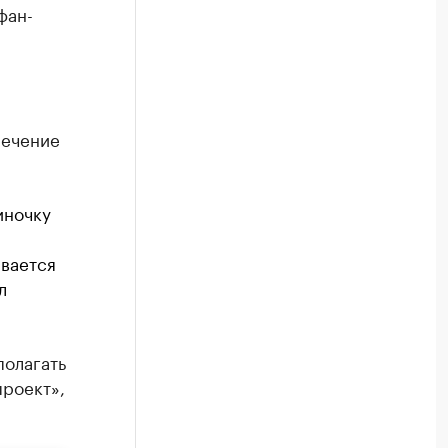
фан-
печение
иночку
вается
л
полагать
проект»,