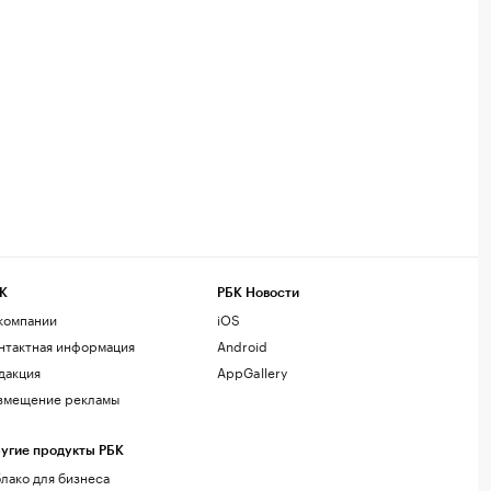
К
РБК Новости
компании
iOS
нтактная информация
Android
дакция
AppGallery
змещение рекламы
угие продукты РБК
лако для бизнеса