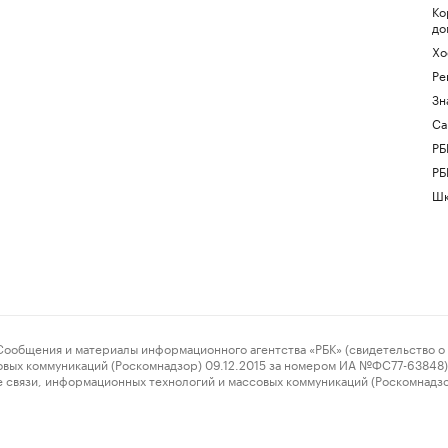
Ко
до
Хо
Ре
Зн
Са
РБ
РБ
Шк
ения и материалы информационного агентства «РБК» (свидетельство о 
овых коммуникаций (Роскомнадзор) 09.12.2015 за номером ИА №ФС77-63848) 
 связи, информационных технологий и массовых коммуникаций (Роскомнадз