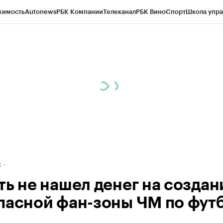
жимость
Autonews
РБК Компании
Телеканал
РБК Вино
Спорт
Школа упра
д
Стиль
Крипто
РБК Бизнес-среда
Дискуссионный клуб
Исследования
К
рагентов
Политика
Экономика
Бизнес
Технологии и медиа
Финансы
Рын
к
ть не нашел денег на создан
пасной фан-зоны ЧМ по фут