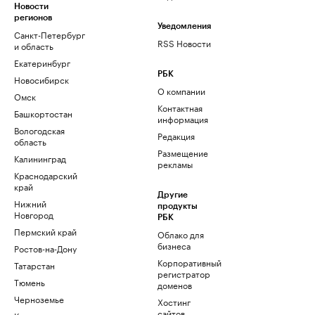
Новости
регионов
Уведомления
Санкт-Петербург
RSS Новости
и область
Екатеринбург
РБК
Новосибирск
О компании
Омск
Контактная
Башкортостан
информация
Вологодская
Редакция
область
Размещение
Калининград
рекламы
Краснодарский
край
Другие
Нижний
продукты
Новгород
РБК
Пермский край
Облако для
бизнеса
Ростов-на-Дону
Корпоративный
Татарстан
регистратор
Тюмень
доменов
Черноземье
Хостинг
сайтов