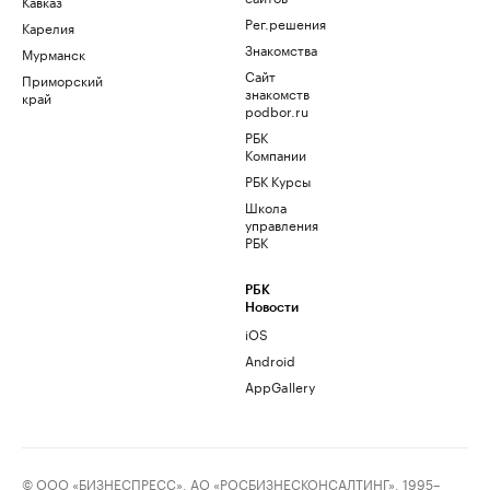
Кавказ
Рег.решения
Карелия
Знакомства
Мурманск
Сайт
Приморский
знакомств
край
podbor.ru
РБК
Компании
РБК Курсы
Школа
управления
РБК
РБК
Новости
iOS
Android
AppGallery
© ООО «БИЗНЕСПРЕСС», АО «РОСБИЗНЕСКОНСАЛТИНГ», 1995–