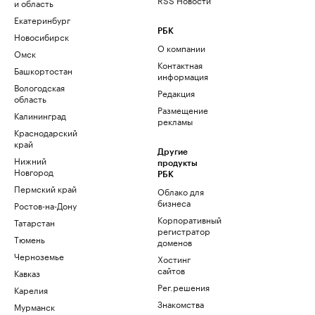
и область
Екатеринбург
РБК
Новосибирск
О компании
Омск
Контактная
Башкортостан
информация
Вологодская
Редакция
область
Размещение
Калининград
рекламы
Краснодарский
край
Другие
Нижний
продукты
Новгород
РБК
Пермский край
Облако для
бизнеса
Ростов-на-Дону
Корпоративный
Татарстан
регистратор
Тюмень
доменов
Черноземье
Хостинг
сайтов
Кавказ
Рег.решения
Карелия
Знакомства
Мурманск