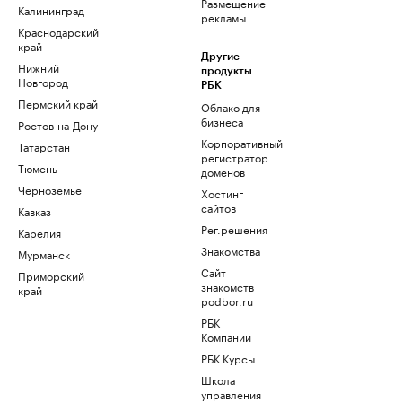
Размещение
Калининград
рекламы
Краснодарский
край
Другие
Нижний
продукты
Новгород
РБК
Пермский край
Облако для
бизнеса
Ростов-на-Дону
Корпоративный
Татарстан
регистратор
Тюмень
доменов
Черноземье
Хостинг
сайтов
Кавказ
Рег.решения
Карелия
Знакомства
Мурманск
Сайт
Приморский
знакомств
край
podbor.ru
РБК
Компании
РБК Курсы
Школа
управления